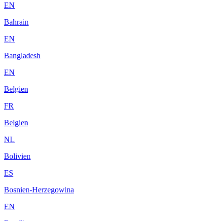
EN
Bahrain
EN
Bangladesh
EN
Belgien
FR
Belgien
NL
Bolivien
ES
Bosnien-Herzegowina
EN