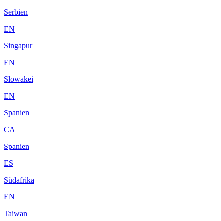
Serbien
EN
Singapur
EN
Slowakei
EN
Spanien
CA
Spanien
ES
Südafrika
EN
Taiwan