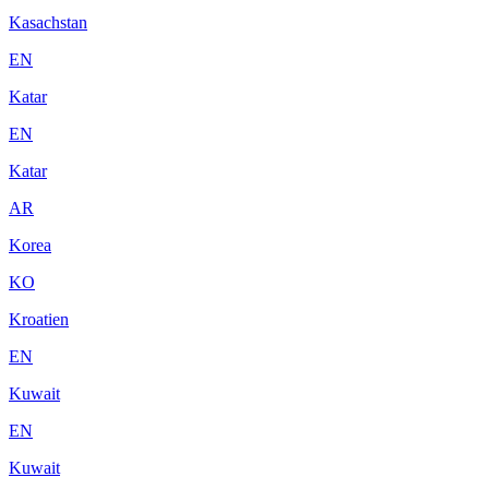
Kasachstan
EN
Katar
EN
Katar
AR
Korea
KO
Kroatien
EN
Kuwait
EN
Kuwait