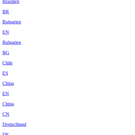
Brasilien
BR
Bulgarien
EN
Bulgarien
BG
Chile
ES
China
EN
China
CN
Deutschland
DE