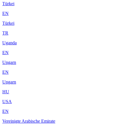
Türkei
EN
Türkei
TR
Uganda
EN
Ungarn
EN
Ungarn
HU
USA
EN
Vereinigte Arabische Emirate