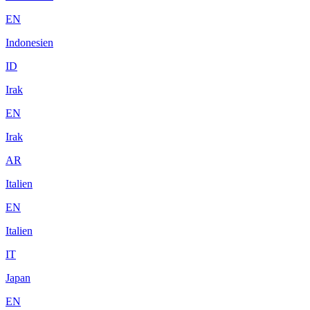
EN
Indonesien
ID
Irak
EN
Irak
AR
Italien
EN
Italien
IT
Japan
EN