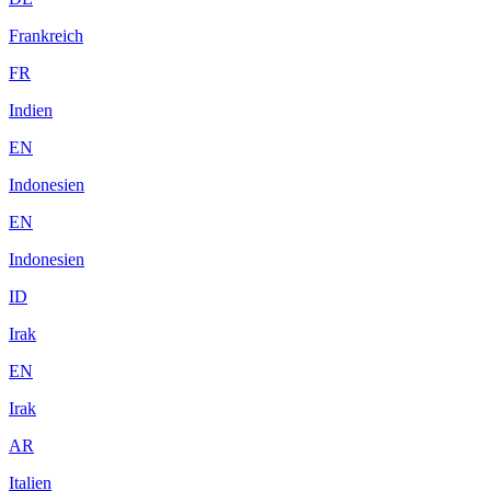
Frankreich
FR
Indien
EN
Indonesien
EN
Indonesien
ID
Irak
EN
Irak
AR
Italien