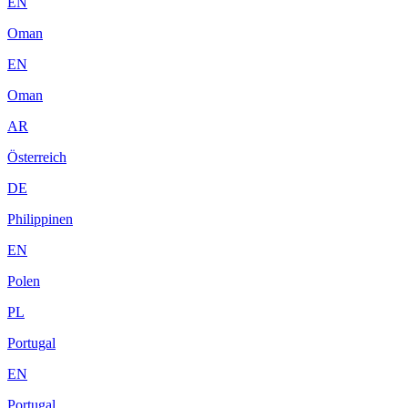
EN
Oman
EN
Oman
AR
Österreich
DE
Philippinen
EN
Polen
PL
Portugal
EN
Portugal