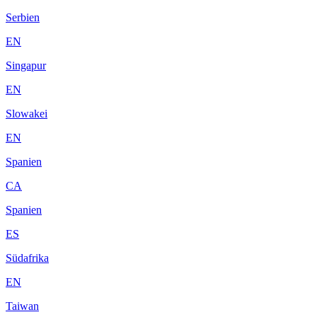
Serbien
EN
Singapur
EN
Slowakei
EN
Spanien
CA
Spanien
ES
Südafrika
EN
Taiwan