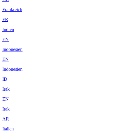
Frankreich
FR
Indien
EN
Indonesien
EN
Indonesien
ID
Irak
EN
Irak
AR
Italien