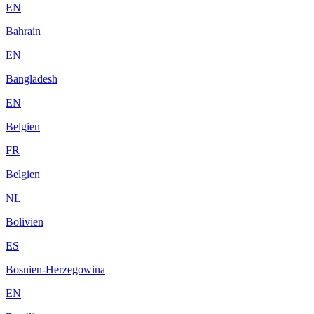
EN
Bahrain
EN
Bangladesh
EN
Belgien
FR
Belgien
NL
Bolivien
ES
Bosnien-Herzegowina
EN