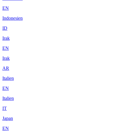
EN
Indonesien
ID
Irak
EN
Irak
AR
Italien
EN
Italien
IT
Japan
EN