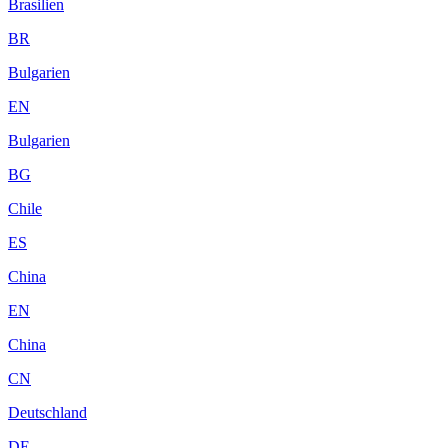
Brasilien
BR
Bulgarien
EN
Bulgarien
BG
Chile
ES
China
EN
China
CN
Deutschland
DE