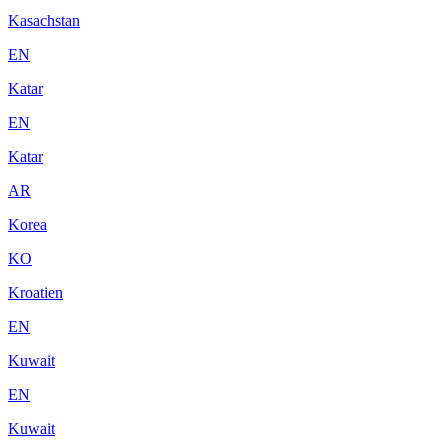
Kasachstan
EN
Katar
EN
Katar
AR
Korea
KO
Kroatien
EN
Kuwait
EN
Kuwait