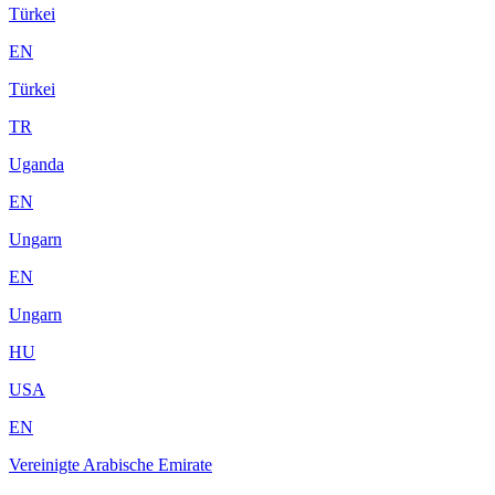
Türkei
EN
Türkei
TR
Uganda
EN
Ungarn
EN
Ungarn
HU
USA
EN
Vereinigte Arabische Emirate