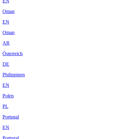
EN
Oman
EN
Oman
AR
Österreich
DE
Philippinen
EN
Polen
PL
Portugal
EN
Portugal