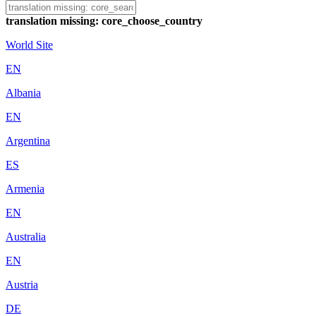
translation missing: core_choose_country
World Site
EN
Albania
EN
Argentina
ES
Armenia
EN
Australia
EN
Austria
DE