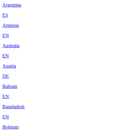
Argentina
ES
Armenia
EN
Australia
EN
Austria
DE
Bahrain
EN
Bangladesh
EN
Belgium