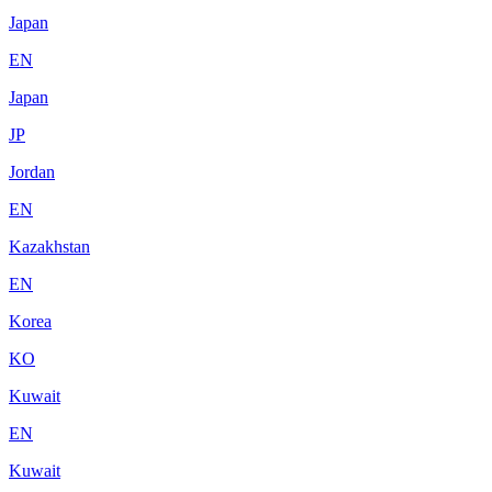
Japan
EN
Japan
JP
Jordan
EN
Kazakhstan
EN
Korea
KO
Kuwait
EN
Kuwait