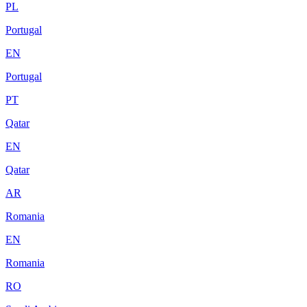
PL
Portugal
EN
Portugal
PT
Qatar
EN
Qatar
AR
Romania
EN
Romania
RO