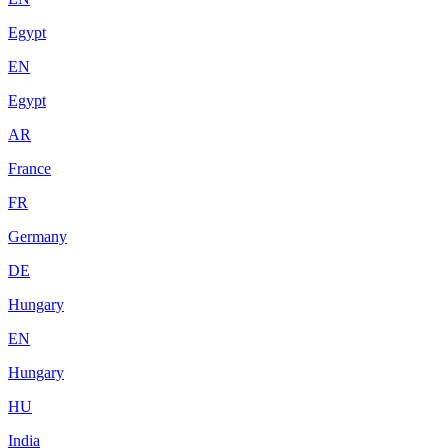
Egypt
EN
Egypt
AR
France
FR
Germany
DE
Hungary
EN
Hungary
HU
India