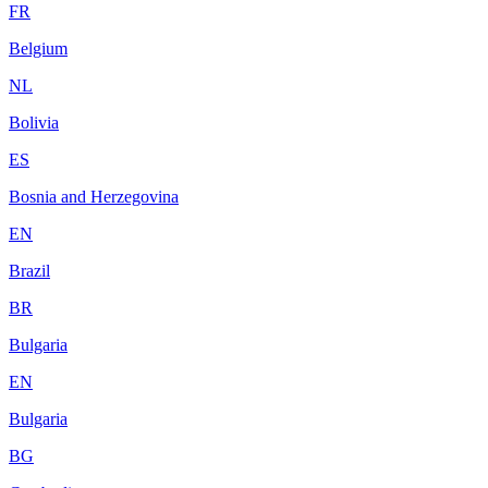
FR
Belgium
NL
Bolivia
ES
Bosnia and Herzegovina
EN
Brazil
BR
Bulgaria
EN
Bulgaria
BG