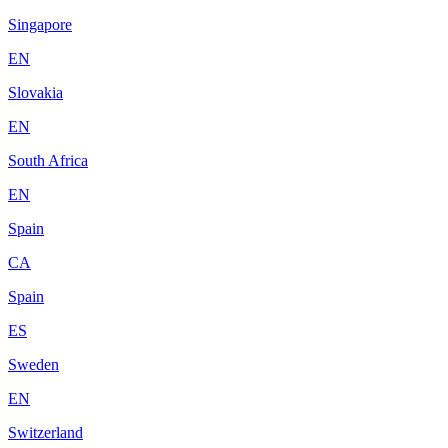
Singapore
EN
Slovakia
EN
South Africa
EN
Spain
CA
Spain
ES
Sweden
EN
Switzerland