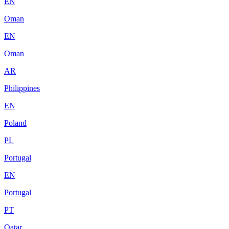
EN
Oman
EN
Oman
AR
Philippines
EN
Poland
PL
Portugal
EN
Portugal
PT
Qatar