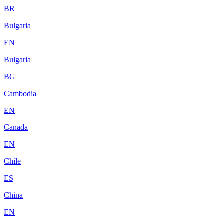
BR
Bulgaria
EN
Bulgaria
BG
Cambodia
EN
Canada
EN
Chile
ES
China
EN