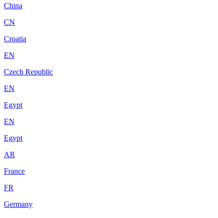
China
CN
Croatia
EN
Czech Republic
EN
Egypt
EN
Egypt
AR
France
FR
Germany