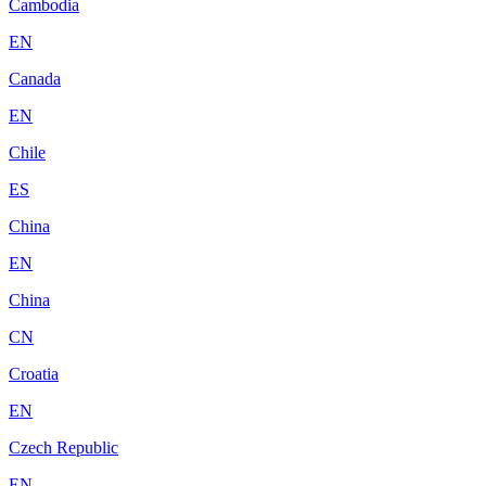
Cambodia
EN
Canada
EN
Chile
ES
China
EN
China
CN
Croatia
EN
Czech Republic
EN