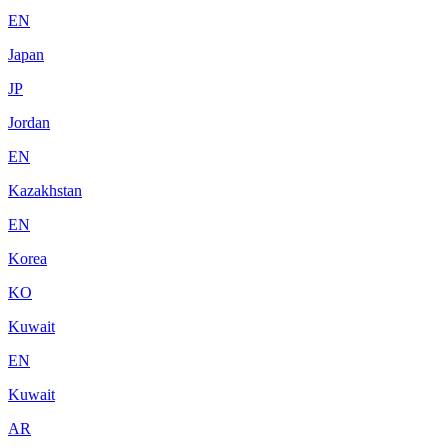
EN
Japan
JP
Jordan
EN
Kazakhstan
EN
Korea
KO
Kuwait
EN
Kuwait
AR