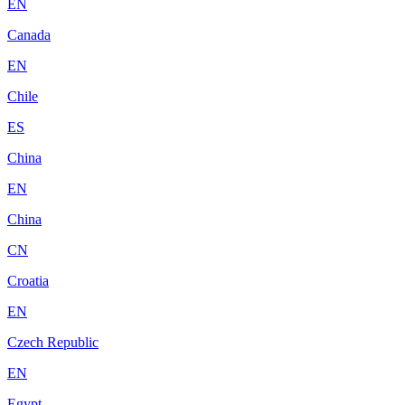
EN
Canada
EN
Chile
ES
China
EN
China
CN
Croatia
EN
Czech Republic
EN
Egypt