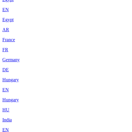
EN
Egypt
AR
France
FR
Germany
DE
Hungary
EN
Hungary
HU
India
EN