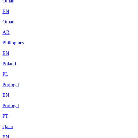
Oman
EN
Oman
AR
Philippines
EN
Poland
PL
Portugal
EN
Portugal
PT
Qatar
EN