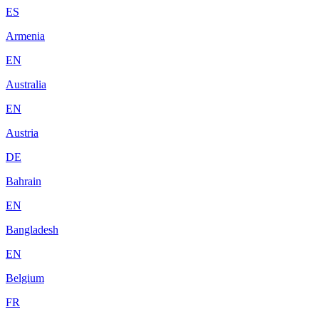
ES
Armenia
EN
Australia
EN
Austria
DE
Bahrain
EN
Bangladesh
EN
Belgium
FR