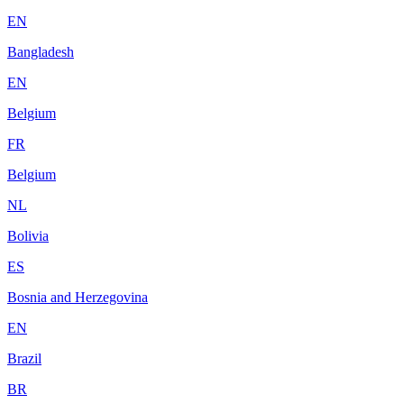
EN
Bangladesh
EN
Belgium
FR
Belgium
NL
Bolivia
ES
Bosnia and Herzegovina
EN
Brazil
BR