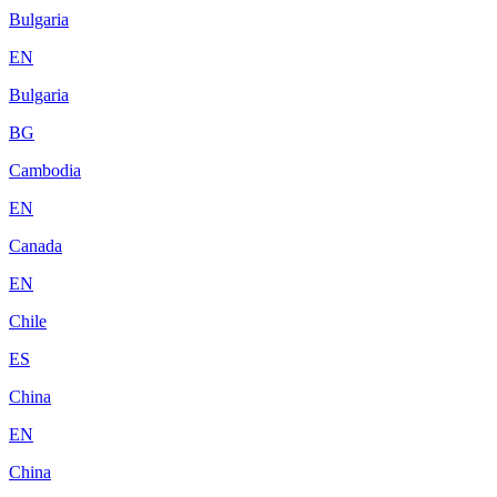
Bulgaria
EN
Bulgaria
BG
Cambodia
EN
Canada
EN
Chile
ES
China
EN
China