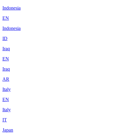
Indonesia
EN
Indonesia
ID
Iraq
EN
Iraq
AR
Italy
EN
Italy
IT
Japan