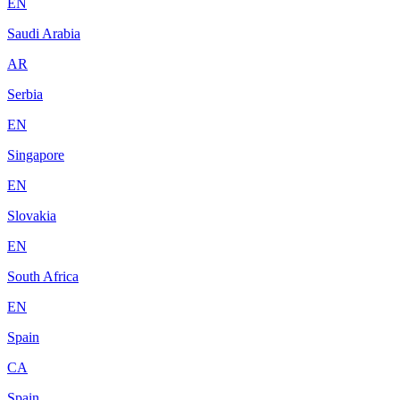
EN
Saudi Arabia
AR
Serbia
EN
Singapore
EN
Slovakia
EN
South Africa
EN
Spain
CA
Spain