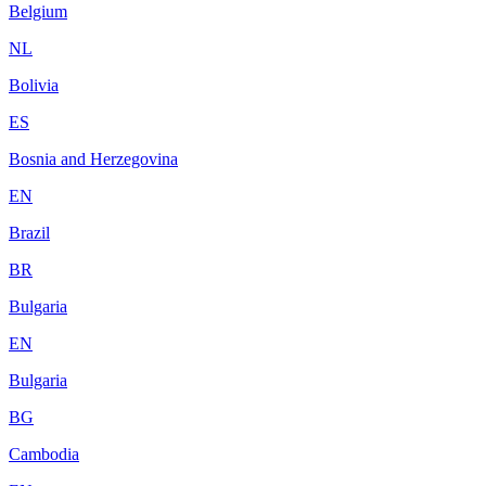
Belgium
NL
Bolivia
ES
Bosnia and Herzegovina
EN
Brazil
BR
Bulgaria
EN
Bulgaria
BG
Cambodia