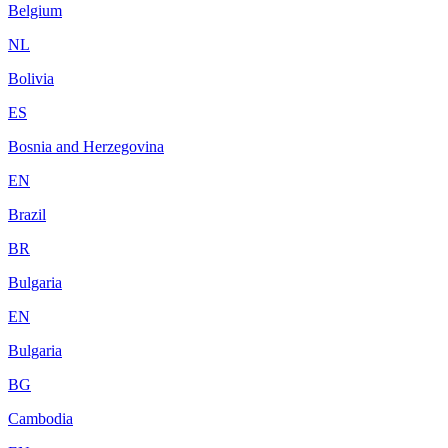
Belgium
NL
Bolivia
ES
Bosnia and Herzegovina
EN
Brazil
BR
Bulgaria
EN
Bulgaria
BG
Cambodia