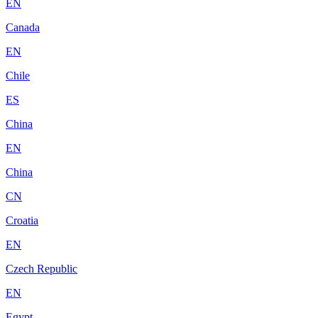
EN
Canada
EN
Chile
ES
China
EN
China
CN
Croatia
EN
Czech Republic
EN
Egypt