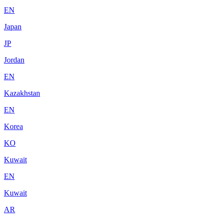
EN
Japan
JP
Jordan
EN
Kazakhstan
EN
Korea
KO
Kuwait
EN
Kuwait
AR