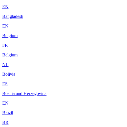
EN
Bangladesh
EN
Belgium
FR
Belgium
NL
Bolivia
ES
Bosnia and Herzegovina
EN
Brazil
BR