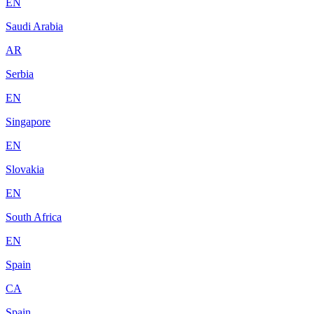
EN
Saudi Arabia
AR
Serbia
EN
Singapore
EN
Slovakia
EN
South Africa
EN
Spain
CA
Spain