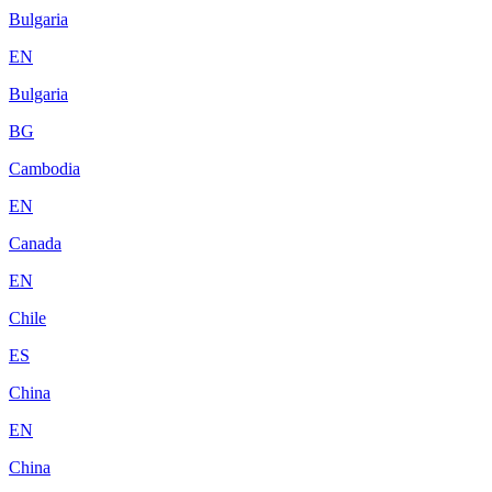
Bulgaria
EN
Bulgaria
BG
Cambodia
EN
Canada
EN
Chile
ES
China
EN
China