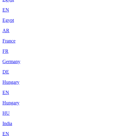
EN
Egypt
AR
France
FR
Germany
DE
Hungary
EN
Hungary
HU
India
EN