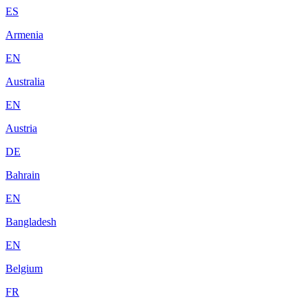
ES
Armenia
EN
Australia
EN
Austria
DE
Bahrain
EN
Bangladesh
EN
Belgium
FR