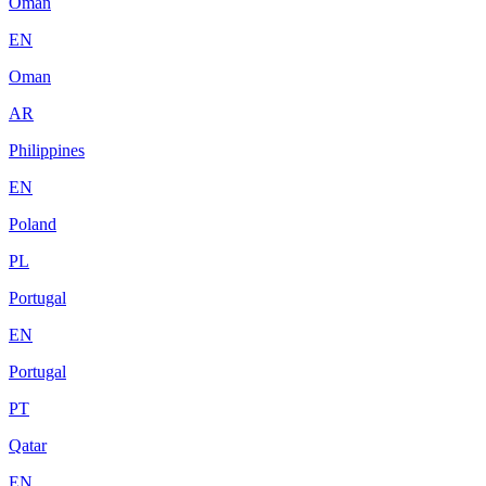
Oman
EN
Oman
AR
Philippines
EN
Poland
PL
Portugal
EN
Portugal
PT
Qatar
EN