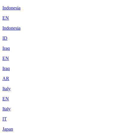
Indonesia
EN
Indonesia
ID
Iraq
EN
Iraq
AR
Italy
EN
Italy
IT
Japan