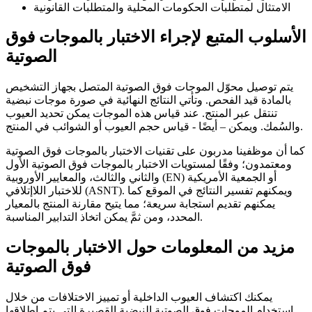
الامتثال لمتطلبات الحكومات المحلية والمتطلبات القانونية
الأسلوب المتبع لإجراء الاختبار بالموجات فوق
الصوتية
يتم توصيل محوّل الموجات فوق الصوتية المتصل بجهاز التشخيص
بالمادة قيد الفحص. وتأتي النتائج النهائية في صورة موجات نبضية
تنتقل عبر المنتج. عند قياس هذه الموجات يمكن تحديد العيوب
والسُمك. ويمكن – أيضًا - قياس حجم العيوب أو الشوائب في المنتج.
كما أن موظفينا مدربون على تقنيات الاختبار بالموجات فوق الصوتية
ومعتمدون؛ وفقًا لمستويات الاختبار بالموجات فوق الصوتية الأول
والثاني والثالث، والمعايير الأوروبية (EN) أو الجمعية الأمريكية
للاختبار اللاإتلافي (ASNT). ويمكنهم تفسير النتائج في الموقع كما
يمكنهم تقديم استجابة سريعة؛ مما يتيح مقارنة المنتج بالمعيار
المحدد، ومن ثمَّ يمكن اتخاذ التدابير المناسبة.
مزيد من المعلومات حول الاختبار بالموجات
فوق الصوتية
يمكنك اكتشاف العيوب الداخلية أو تمييز الاختلافات من خلال
استخدام الموجات فوق الصوتية النبضية القصيرة التي يتم إطلاقها