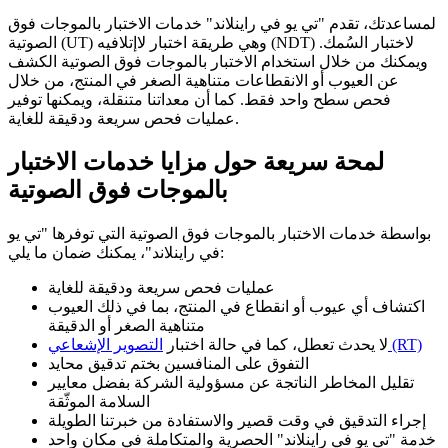
لمساعدتك، تقدم "تي يو في راينلاند" خدمات الاختبار بالموجات فوق
الصوتية (UT) وهي طريقة اختبار لاإتلافيه (NDT) لاختبار السُمك.
ويمكنك من خلال استخدام الاختبار بالموجات فوق الصوتية الكشف
عن العيوب أو الانقطاعات متناهية الصغر في المنتج، من خلال
فحص سطح واحد فقط. كما أن معداتنا متنقلة، ويمكنها توفير
عمليات فحص سريعة ودقيقة للغاية.
لمحة سريعة حول مزايا خدمات الاختبار
بالموجات فوق الصوتية
بواسطة خدمات الاختبار بالموجات فوق الصوتية التي توفرها "تي يو
في راينلاند"، يمكنك ضمان ما يلي:
عمليات فحص سريعة ودقيقة للغاية
اكتشاف أي عيوب أو انقطاع في المنتج، بما في ذلك العيوب
متناهية الصغر أو الدقيقة
التصوير الإشعاعي (RT)
لا يحدث تعطل، كما في حالة اختبار
التفوق على المنافسين بختم تدقيق محايد
تقليل المخاطر الناتجة عن مسؤولية الشركة بفضل معايير
السلامة الموثّقة
إجراء التدقيق في وقت قصير والاستفادة من خبرتنا الطويلة
خدمة "تي يو في راينلاند" الحصرية والمتكاملة في مكان واحد