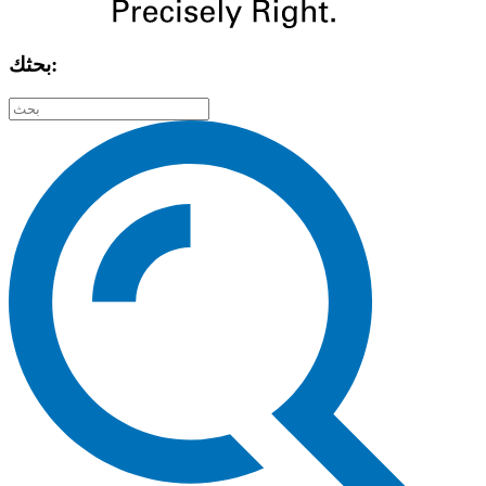
بحثك: