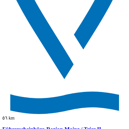
٥٦ km