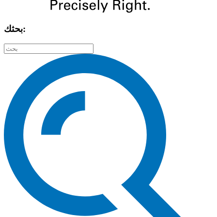
بحثك: