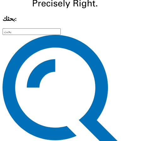
بحثك: