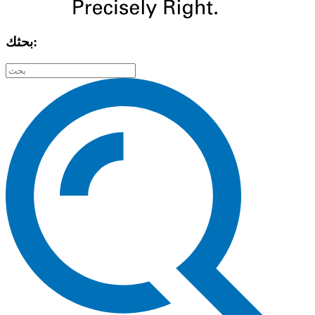
بحثك: