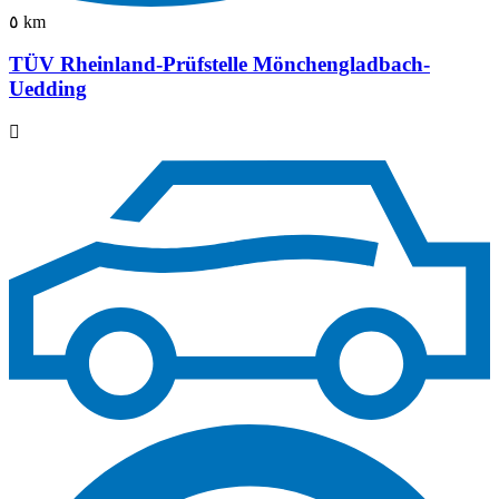
٥ km
TÜV Rheinland-Prüfstelle Mönchengladbach-
Uedding