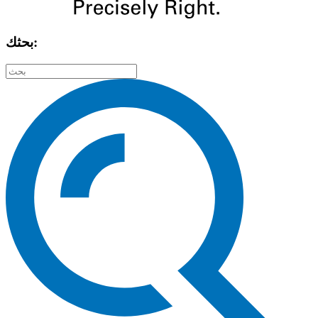
بحثك: