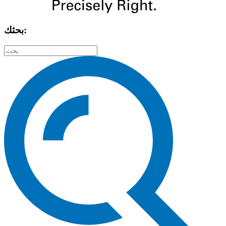
بحثك: