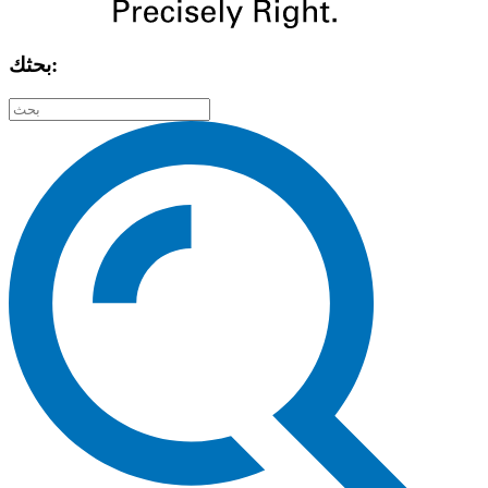
بحثك: