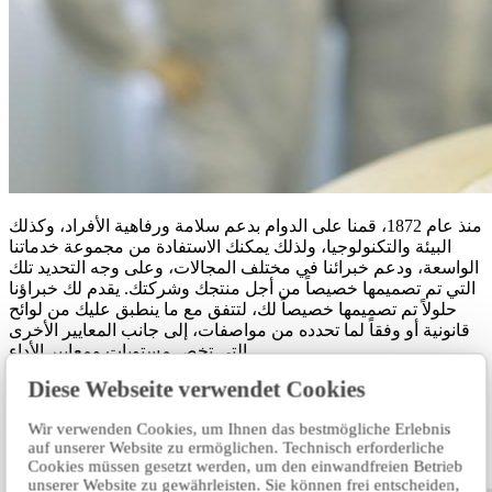
منذ عام 1872، قمنا على الدوام بدعم سلامة ورفاهية الأفراد، وكذلك
البيئة والتكنولوجيا، ولذلك يمكنك الاستفادة من مجموعة خدماتنا
الواسعة، ودعم خبرائنا في مختلف المجالات، وعلى وجه التحديد تلك
التي تم تصميمها خصيصاً من أجل منتجك وشركتك. يقدم لك خبراؤنا
حلولاً تم تصميمها خصيصاً لك، لتتفق مع ما ينطبق عليك من لوائح
قانونية أو وفقاً لما تحدده من مواصفات، إلى جانب المعايير الأخرى
التي تخص مستويات ومعايير الأداء.
Diese Webseite verwendet Cookies
ملفنا الشخصي
Wir verwenden Cookies, um Ihnen das bestmögliche Erlebnis
اكتب لنا الطلب.
auf unserer Website zu ermöglichen. Technisch erforderliche
Cookies müssen gesetzt werden, um den einwandfreien Betrieb
unserer Website zu gewährleisten. Sie können frei entscheiden,