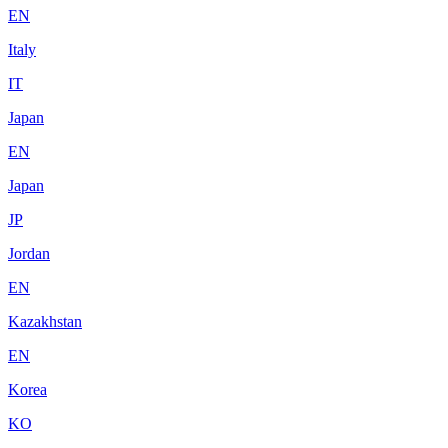
EN
Italy
IT
Japan
EN
Japan
JP
Jordan
EN
Kazakhstan
EN
Korea
KO