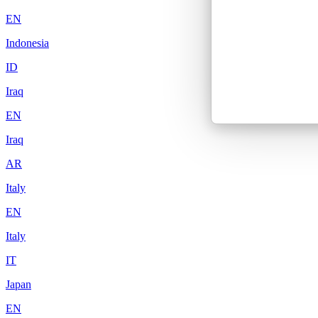
EN
Indonesia
ID
Iraq
EN
Iraq
AR
Italy
EN
Italy
IT
Japan
EN