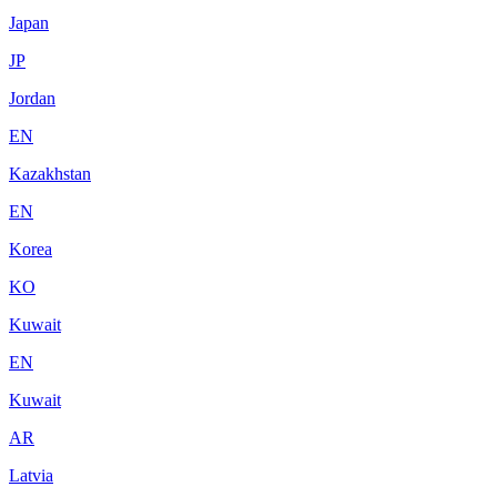
Japan
JP
Jordan
EN
Kazakhstan
EN
Korea
KO
Kuwait
EN
Kuwait
AR
Latvia