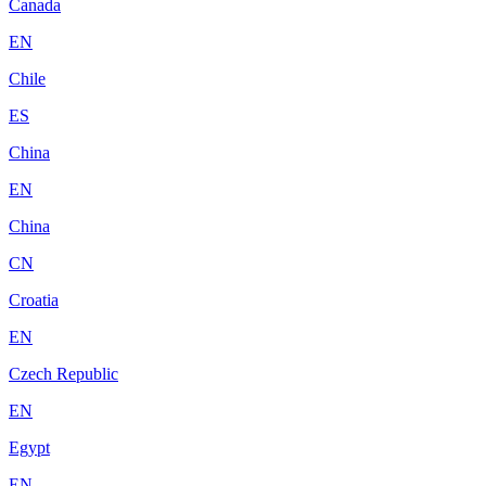
Canada
EN
Chile
ES
China
EN
China
CN
Croatia
EN
Czech Republic
EN
Egypt
EN