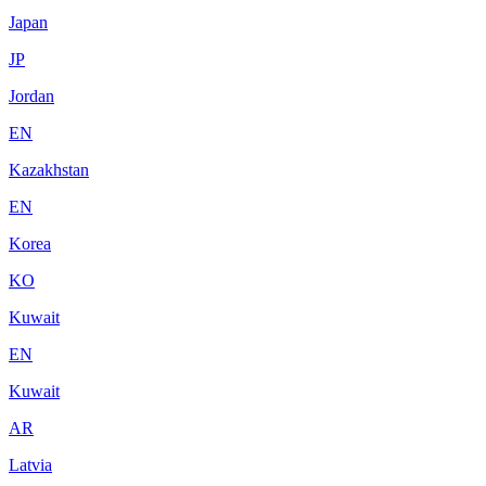
Japan
JP
Jordan
EN
Kazakhstan
EN
Korea
KO
Kuwait
EN
Kuwait
AR
Latvia