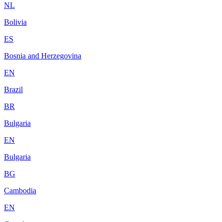
NL
Bolivia
ES
Bosnia and Herzegovina
EN
Brazil
BR
Bulgaria
EN
Bulgaria
BG
Cambodia
EN