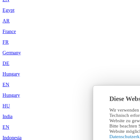
Egypt
AR
France
FR
Germany
DE
Hungary
EN
Hungary
Diese Webs
HU
Wir verwenden 
Technisch erfo
India
Website zu gewä
Bitte beachten 
EN
Website möglich
Datenschutzer
Indonesia