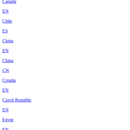
Canada
EN
Chile
ES
China
EN
China
CN
Croatia
EN
Czech Republic
EN
Egypt
EN