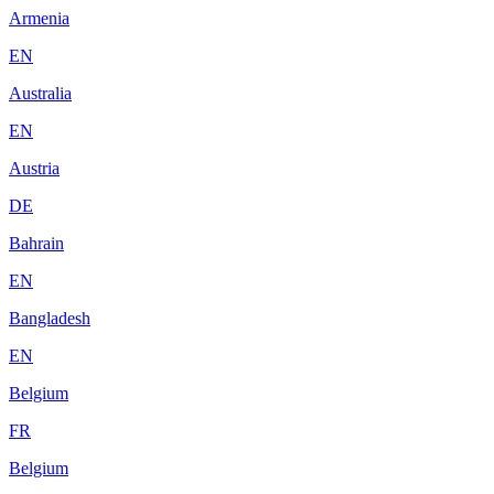
Armenia
EN
Australia
EN
Austria
DE
Bahrain
EN
Bangladesh
EN
Belgium
FR
Belgium