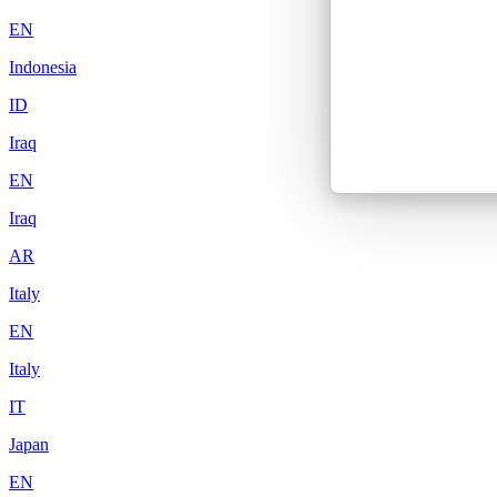
EN
Indonesia
ID
Iraq
EN
Iraq
AR
Italy
EN
Italy
IT
Japan
EN