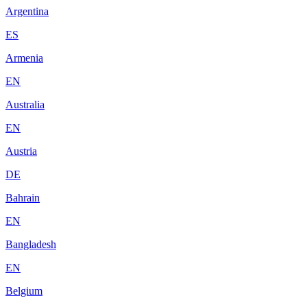
Argentina
ES
Armenia
EN
Australia
EN
Austria
DE
Bahrain
EN
Bangladesh
EN
Belgium