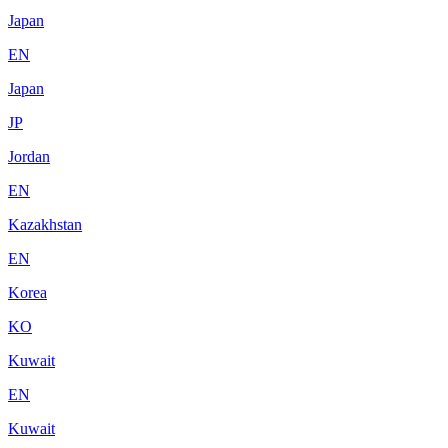
Japan
EN
Japan
JP
Jordan
EN
Kazakhstan
EN
Korea
KO
Kuwait
EN
Kuwait