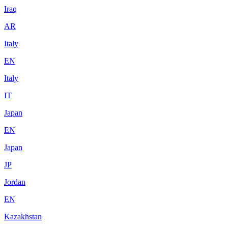
Iraq
AR
Italy
EN
Italy
IT
Japan
EN
Japan
JP
Jordan
EN
Kazakhstan