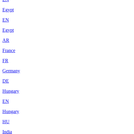
Egypt
EN
Egypt
AR
France
FR
Germany
DE
Hungary
EN
Hungary
HU
India