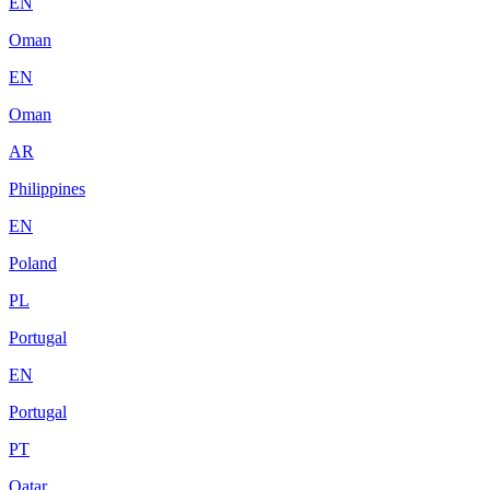
EN
Oman
EN
Oman
AR
Philippines
EN
Poland
PL
Portugal
EN
Portugal
PT
Qatar