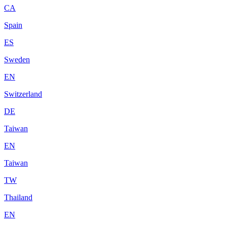
CA
Spain
ES
Sweden
EN
Switzerland
DE
Taiwan
EN
Taiwan
TW
Thailand
EN