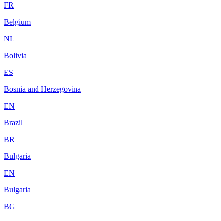
FR
Belgium
NL
Bolivia
ES
Bosnia and Herzegovina
EN
Brazil
BR
Bulgaria
EN
Bulgaria
BG