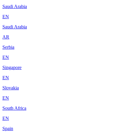
Saudi Arabia
EN
Saudi Arabia
AR
Serbia
EN
Singapore
EN
Slovakia
EN
South Africa
EN
Spain