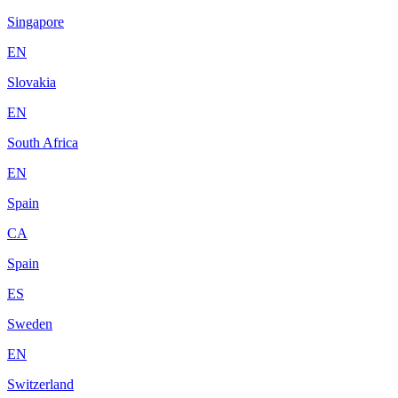
Singapore
EN
Slovakia
EN
South Africa
EN
Spain
CA
Spain
ES
Sweden
EN
Switzerland