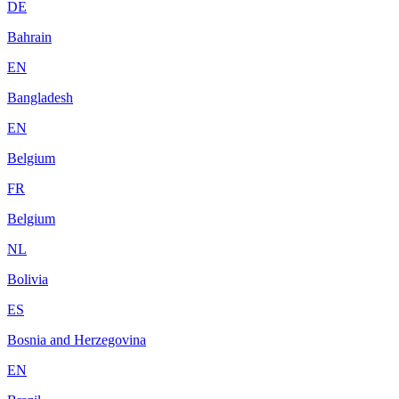
DE
Bahrain
EN
Bangladesh
EN
Belgium
FR
Belgium
NL
Bolivia
ES
Bosnia and Herzegovina
EN