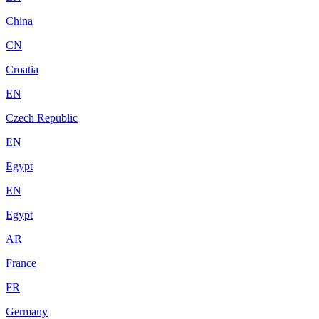
China
CN
Croatia
EN
Czech Republic
EN
Egypt
EN
Egypt
AR
France
FR
Germany