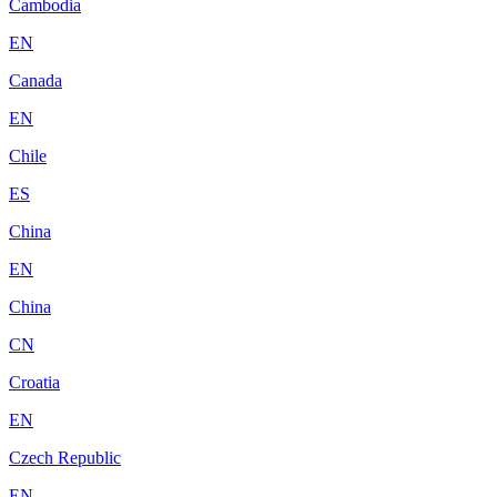
Cambodia
EN
Canada
EN
Chile
ES
China
EN
China
CN
Croatia
EN
Czech Republic
EN