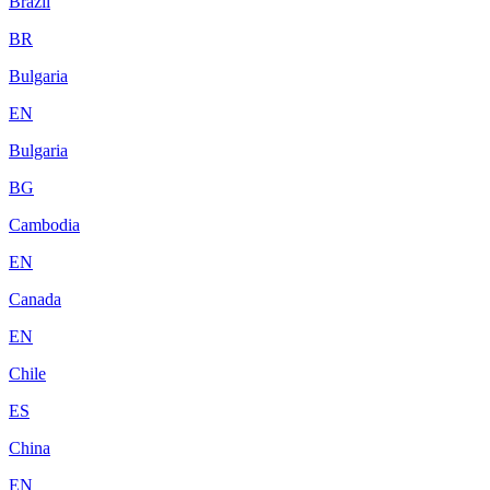
Brazil
BR
Bulgaria
EN
Bulgaria
BG
Cambodia
EN
Canada
EN
Chile
ES
China
EN