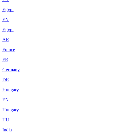
Egypt
EN
Egypt
AR
France
FR
Germany
DE
Hungary
EN
Hungary
HU
India