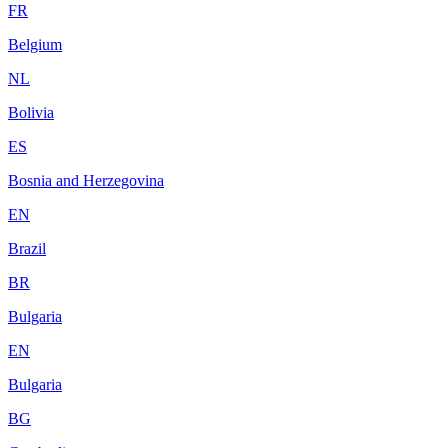
FR
Belgium
NL
Bolivia
ES
Bosnia and Herzegovina
EN
Brazil
BR
Bulgaria
EN
Bulgaria
BG