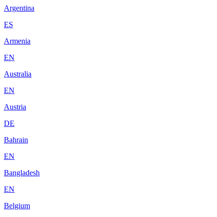
Argentina
ES
Armenia
EN
Australia
EN
Austria
DE
Bahrain
EN
Bangladesh
EN
Belgium