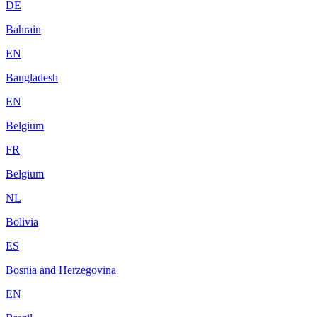
DE
Bahrain
EN
Bangladesh
EN
Belgium
FR
Belgium
NL
Bolivia
ES
Bosnia and Herzegovina
EN