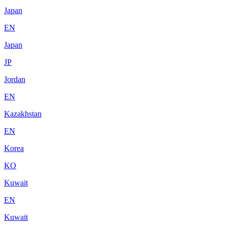
Japan
EN
Japan
JP
Jordan
EN
Kazakhstan
EN
Korea
KO
Kuwait
EN
Kuwait