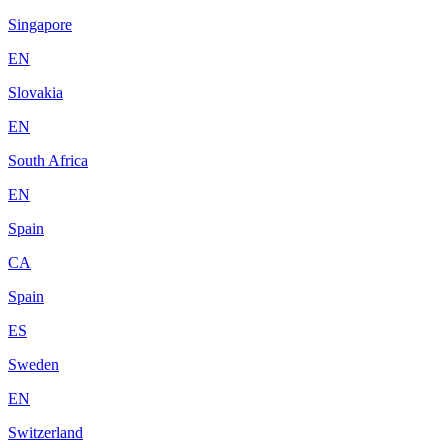
Singapore
EN
Slovakia
EN
South Africa
EN
Spain
CA
Spain
ES
Sweden
EN
Switzerland