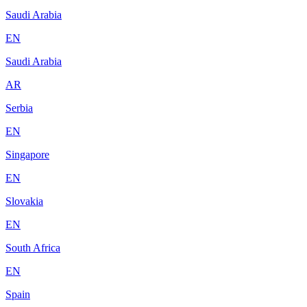
Saudi Arabia
EN
Saudi Arabia
AR
Serbia
EN
Singapore
EN
Slovakia
EN
South Africa
EN
Spain