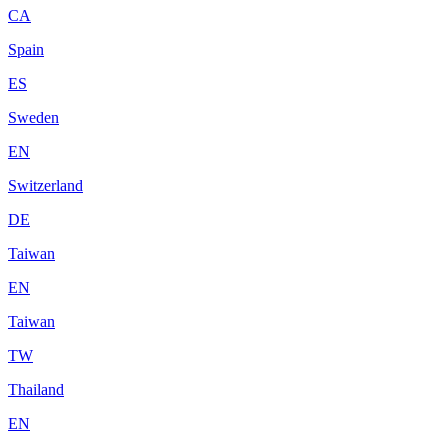
CA
Spain
ES
Sweden
EN
Switzerland
DE
Taiwan
EN
Taiwan
TW
Thailand
EN