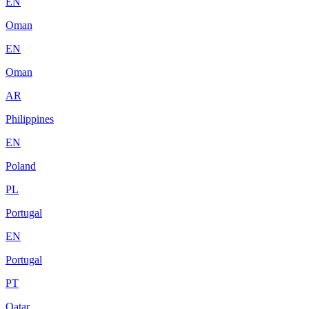
EN
Oman
EN
Oman
AR
Philippines
EN
Poland
PL
Portugal
EN
Portugal
PT
Qatar