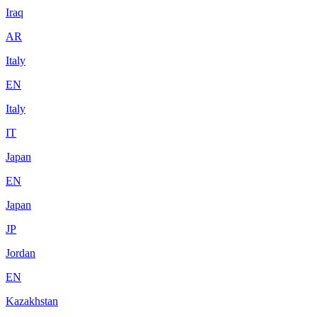
Iraq
AR
Italy
EN
Italy
IT
Japan
EN
Japan
JP
Jordan
EN
Kazakhstan