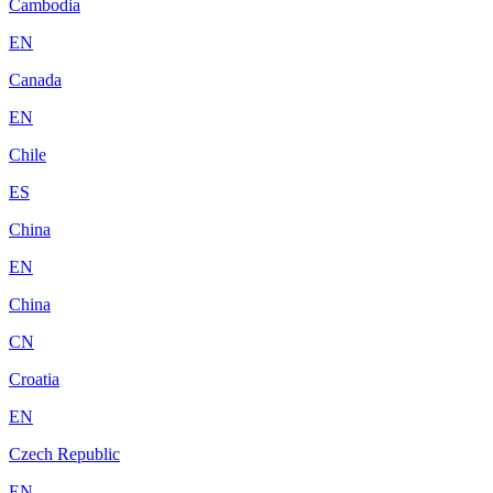
Cambodia
EN
Canada
EN
Chile
ES
China
EN
China
CN
Croatia
EN
Czech Republic
EN