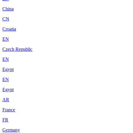
China
CN
Croatia
EN
Czech Republic
EN
Egypt
EN
Egypt
AR
France
FR
Germany