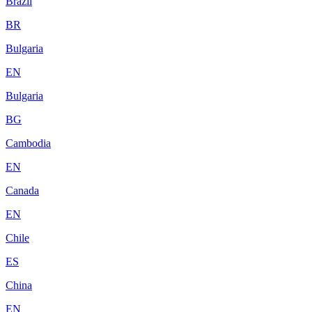
Brazil
BR
Bulgaria
EN
Bulgaria
BG
Cambodia
EN
Canada
EN
Chile
ES
China
EN