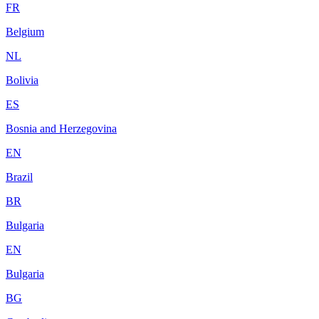
FR
Belgium
NL
Bolivia
ES
Bosnia and Herzegovina
EN
Brazil
BR
Bulgaria
EN
Bulgaria
BG