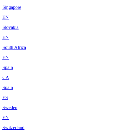
Singapore
EN
Slovakia
EN
South Africa
EN
Spain
CA
Spain
ES
Sweden
EN
Switzerland