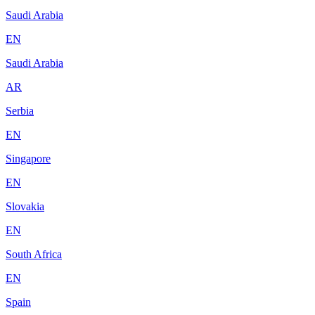
Saudi Arabia
EN
Saudi Arabia
AR
Serbia
EN
Singapore
EN
Slovakia
EN
South Africa
EN
Spain