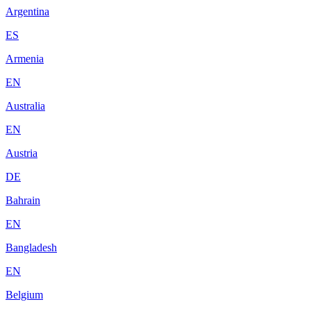
Argentina
ES
Armenia
EN
Australia
EN
Austria
DE
Bahrain
EN
Bangladesh
EN
Belgium