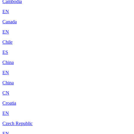
Cambodia
EN
Canada
EN
Chile
ES
China
EN
China
CN
Croatia
EN
Czech Republic
EN