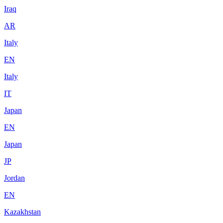
Iraq
AR
Italy
EN
Italy
IT
Japan
EN
Japan
JP
Jordan
EN
Kazakhstan