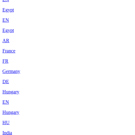
Egypt
EN
Egypt
AR
France
FR
Germany
DE
Hungary
EN
Hungary
HU
India