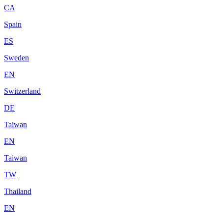
CA
Spain
ES
Sweden
EN
Switzerland
DE
Taiwan
EN
Taiwan
TW
Thailand
EN