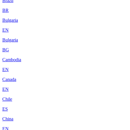
Brazil
BR
Bulgaria
EN
Bulgaria
BG
Cambodia
EN
Canada
EN
Chile
ES
China
EN