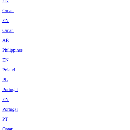
EN
Oman
EN
Oman
AR
Philippines
EN
Poland
PL
Portugal
EN
Portugal
PT
Qatar