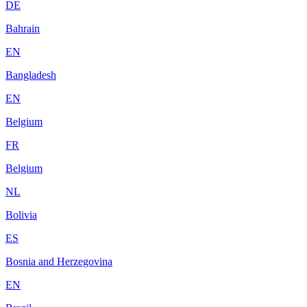
DE
Bahrain
EN
Bangladesh
EN
Belgium
FR
Belgium
NL
Bolivia
ES
Bosnia and Herzegovina
EN