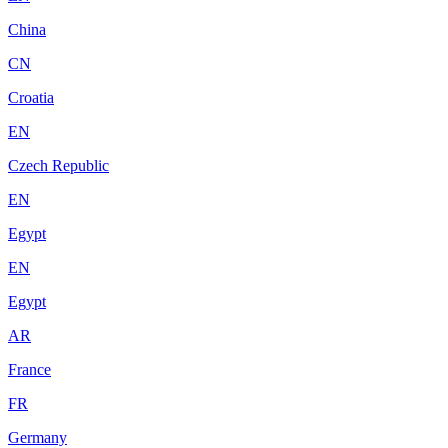
China
CN
Croatia
EN
Czech Republic
EN
Egypt
EN
Egypt
AR
France
FR
Germany