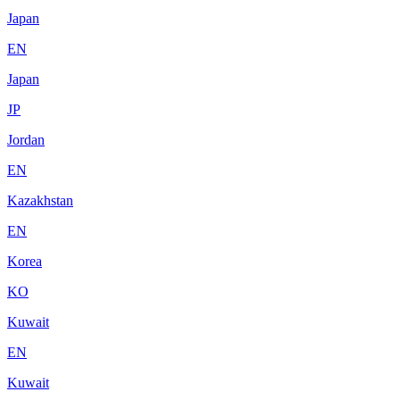
Japan
EN
Japan
JP
Jordan
EN
Kazakhstan
EN
Korea
KO
Kuwait
EN
Kuwait