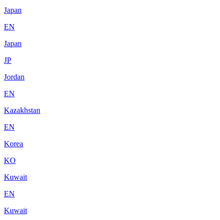
Japan
EN
Japan
JP
Jordan
EN
Kazakhstan
EN
Korea
KO
Kuwait
EN
Kuwait