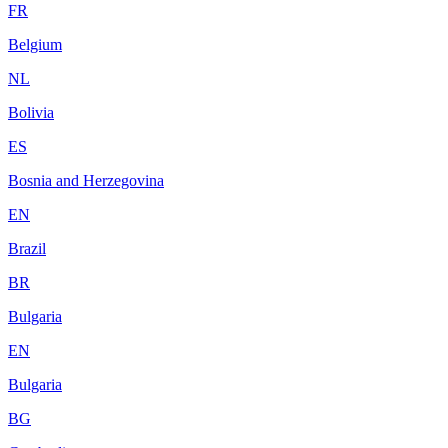
FR
Belgium
NL
Bolivia
ES
Bosnia and Herzegovina
EN
Brazil
BR
Bulgaria
EN
Bulgaria
BG