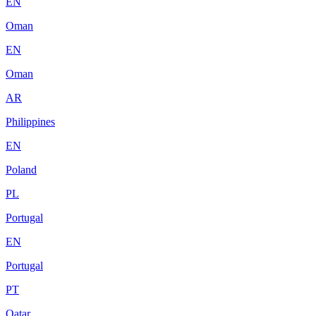
EN
Oman
EN
Oman
AR
Philippines
EN
Poland
PL
Portugal
EN
Portugal
PT
Qatar