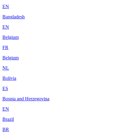
EN
Bangladesh
EN
Belgium
FR
Belgium
NL
Bolivia
ES
Bosnia and Herzegovina
EN
Brazil
BR