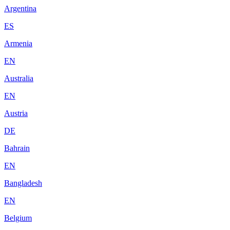
Argentina
ES
Armenia
EN
Australia
EN
Austria
DE
Bahrain
EN
Bangladesh
EN
Belgium