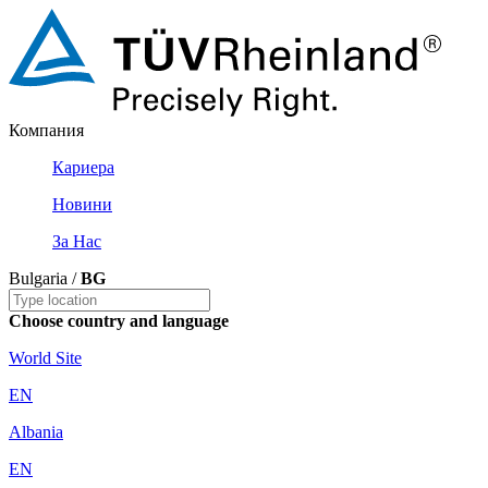
Компания
Кариера
Новини
За Нас
Bulgaria /
BG
Choose country and language
World Site
EN
Albania
EN