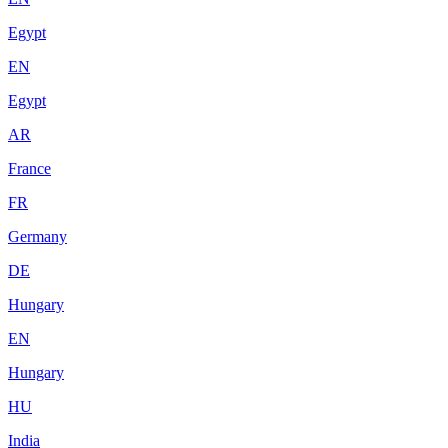
Egypt
EN
Egypt
AR
France
FR
Germany
DE
Hungary
EN
Hungary
HU
India