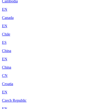
Cambodia
EN
Canada
EN
Chile
ES
China
EN
China
CN
Croatia
EN
Czech Republic
EN