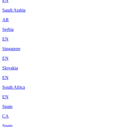
EN
Saudi Arabia
AR
Serbia
EN
Singapore
EN
Slovakia
EN
South Africa
EN
Spain
CA
Spain