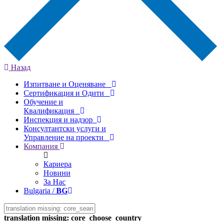
Назад
Изпитване и Оценяване
Сертификация и Одити
Обучение и
Квалификация
Инспекция и надзор
Консултантски услуги и
Управление на проекти
Компания
Кариера
Новини
За Нас
Bulgaria /
BG
translation missing: core_choose_country