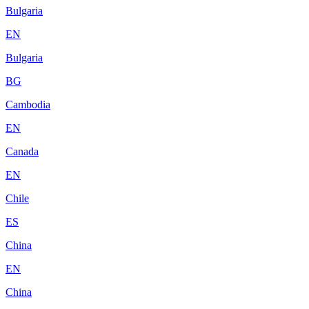
Bulgaria
EN
Bulgaria
BG
Cambodia
EN
Canada
EN
Chile
ES
China
EN
China