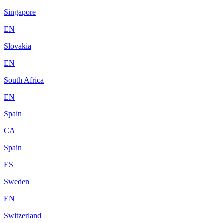
Singapore
EN
Slovakia
EN
South Africa
EN
Spain
CA
Spain
ES
Sweden
EN
Switzerland