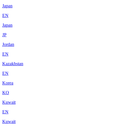
Japan
EN
Japan
JP
Jordan
EN
Kazakhstan
EN
Korea
KO
Kuwait
EN
Kuwait