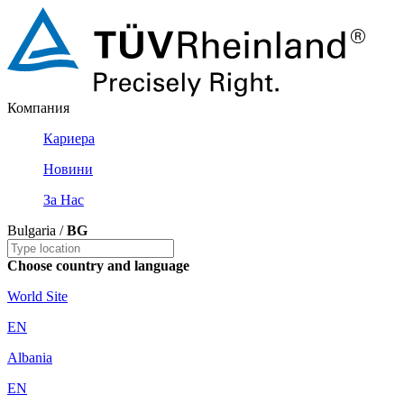
Компания
Кариера
Новини
За Нас
Bulgaria /
BG
Choose country and language
World Site
EN
Albania
EN