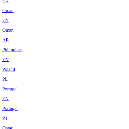
EN
Oman
EN
Oman
AR
Philippines
EN
Poland
PL
Portugal
EN
Portugal
PT
Qatar