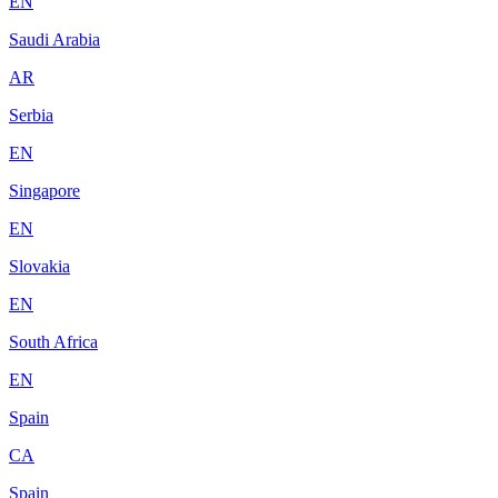
EN
Saudi Arabia
AR
Serbia
EN
Singapore
EN
Slovakia
EN
South Africa
EN
Spain
CA
Spain