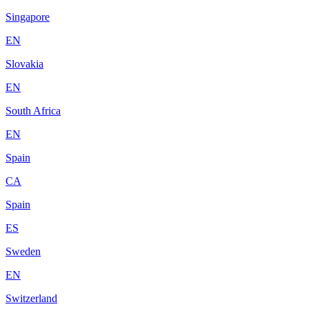
Singapore
EN
Slovakia
EN
South Africa
EN
Spain
CA
Spain
ES
Sweden
EN
Switzerland