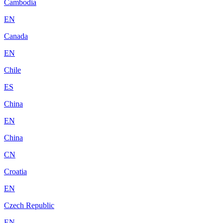
Cambodia
EN
Canada
EN
Chile
ES
China
EN
China
CN
Croatia
EN
Czech Republic
EN