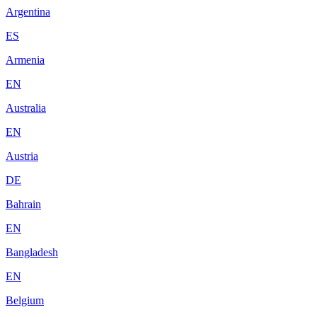
Argentina
ES
Armenia
EN
Australia
EN
Austria
DE
Bahrain
EN
Bangladesh
EN
Belgium