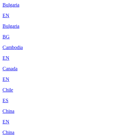
Bulgaria
EN
Bulgaria
BG
Cambodia
EN
Canada
EN
Chile
ES
China
EN
China