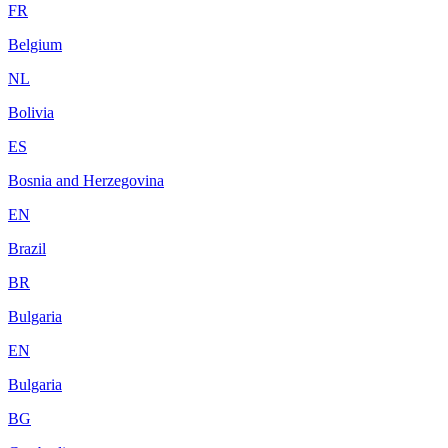
FR
Belgium
NL
Bolivia
ES
Bosnia and Herzegovina
EN
Brazil
BR
Bulgaria
EN
Bulgaria
BG