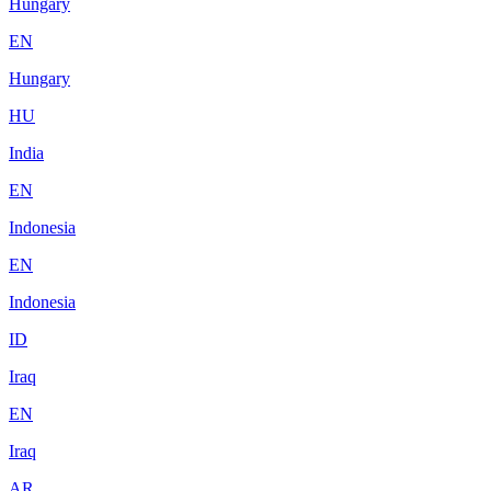
Hungary
EN
Hungary
HU
India
EN
Indonesia
EN
Indonesia
ID
Iraq
EN
Iraq
AR