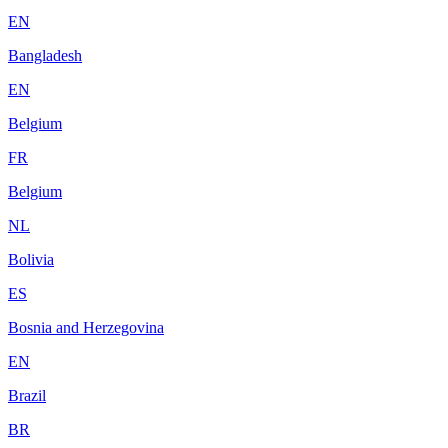
EN
Bangladesh
EN
Belgium
FR
Belgium
NL
Bolivia
ES
Bosnia and Herzegovina
EN
Brazil
BR