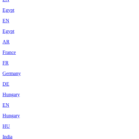
Egypt
EN
Egypt
AR
France
FR
Germany
DE
Hungary
EN
Hungary
HU
India