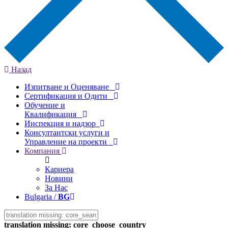
Назад
Изпитване и Оценяване
Сертификация и Одити
Обучение и
Квалификация
Инспекция и надзор
Консултантски услуги и
Управление на проекти
Компания
Кариера
Новини
За Нас
Bulgaria /
BG
translation missing: core_choose_country