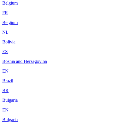
Belgium
FR
Belgium
NL
Bolivia
ES
Bosnia and Herzegovina
EN
Brazil
BR
Bulgaria
EN
Bulgaria