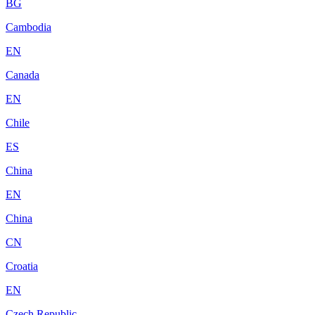
BG
Cambodia
EN
Canada
EN
Chile
ES
China
EN
China
CN
Croatia
EN
Czech Republic