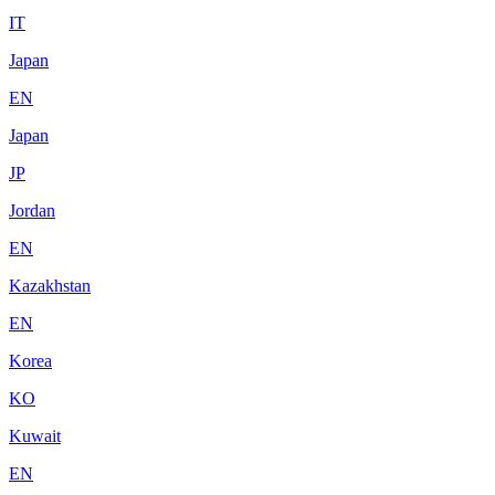
IT
Japan
EN
Japan
JP
Jordan
EN
Kazakhstan
EN
Korea
KO
Kuwait
EN