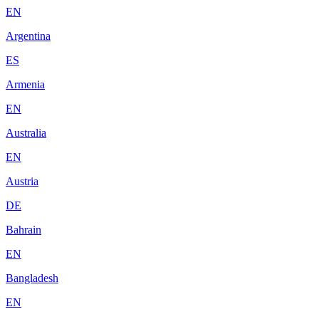
EN
Argentina
ES
Armenia
EN
Australia
EN
Austria
DE
Bahrain
EN
Bangladesh
EN