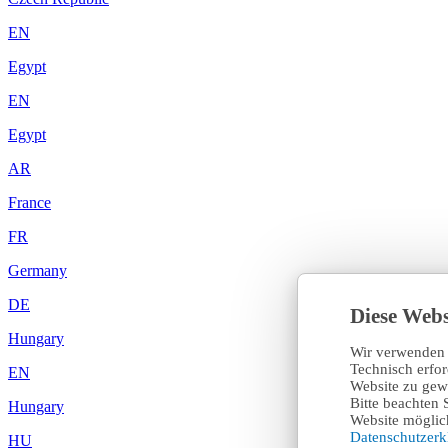
EN
Egypt
EN
Egypt
AR
France
FR
Germany
DE
Diese Webs
Hungary
Wir verwenden 
Technisch erfo
EN
Website zu gewä
Bitte beachten 
Hungary
Website möglich
Datenschutzer
HU