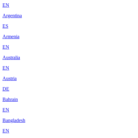
EN
Argentina
ES
Armenia
EN
Australia
EN
Austria
DE
Bahrain
EN
Bangladesh
EN