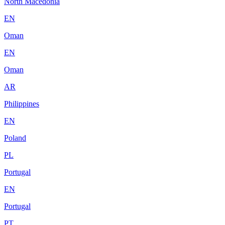
North Macedonia
EN
Oman
EN
Oman
AR
Philippines
EN
Poland
PL
Portugal
EN
Portugal
PT