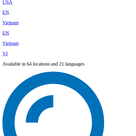
USA
EN
Vietnam
EN
Vietnam
VI
Available in 64 locations and 21 languages