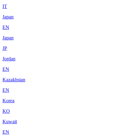
IT
Japan
EN
Japan
JP
Jordan
EN
Kazakhstan
EN
Korea
KO
Kuwait
EN