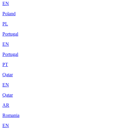
EN
Poland
PL
Portugal
EN
Portugal
PT
Qatar
EN
Qatar
AR
Romania
EN