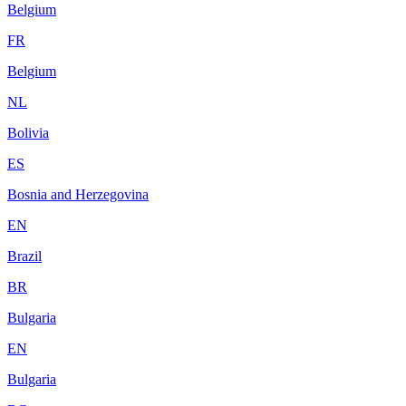
Belgium
FR
Belgium
NL
Bolivia
ES
Bosnia and Herzegovina
EN
Brazil
BR
Bulgaria
EN
Bulgaria