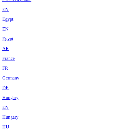
EN
Egypt
EN
Egypt
AR
France
FR
Germany
DE
Hungary
EN
Hungary
HU