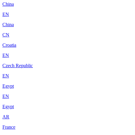
China
EN
China
CN
Croatia
EN
Czech Republic
EN
Egypt
EN
Egypt
AR
France