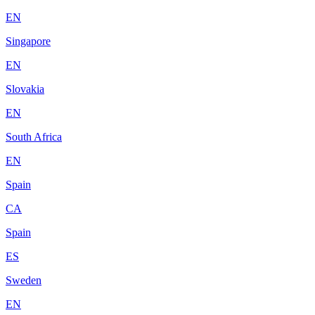
EN
Singapore
EN
Slovakia
EN
South Africa
EN
Spain
CA
Spain
ES
Sweden
EN