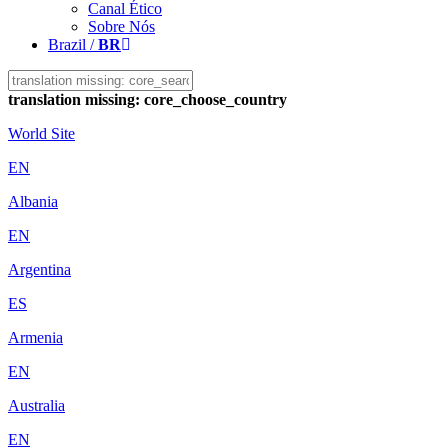
Canal Ético
Sobre Nós
Brazil /
BR
translation missing: core_choose_country
World Site
EN
Albania
EN
Argentina
ES
Armenia
EN
Australia
EN