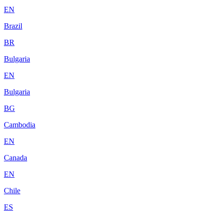
EN
Brazil
BR
Bulgaria
EN
Bulgaria
BG
Cambodia
EN
Canada
EN
Chile
ES