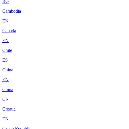
BG
Cambodia
EN
Canada
EN
Chile
ES
China
EN
China
CN
Croatia
EN
Czech Republic