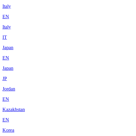
Italy
EN
Italy
IT
Japan
EN
Japan
JP
Jordan
EN
Kazakhstan
EN
Korea