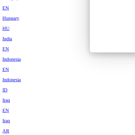
EN
Hungary
HU
India
EN
Indonesia
EN
Indonesia
ID
Iraq
EN
Iraq
AR