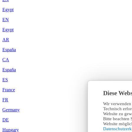
Egypt
EN
Egypt
AR
España
CA
España
ES
France
Diese Webs
FR
Wir verwenden 
Technisch erfo
Germany
Website zu gewä
Bitte beachten 
DE
Website möglich
Datenschutzer
Hungary