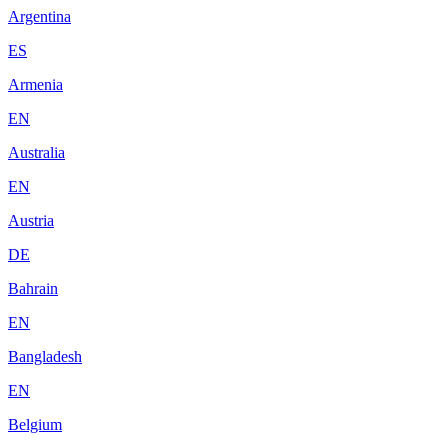
Argentina
ES
Armenia
EN
Australia
EN
Austria
DE
Bahrain
EN
Bangladesh
EN
Belgium