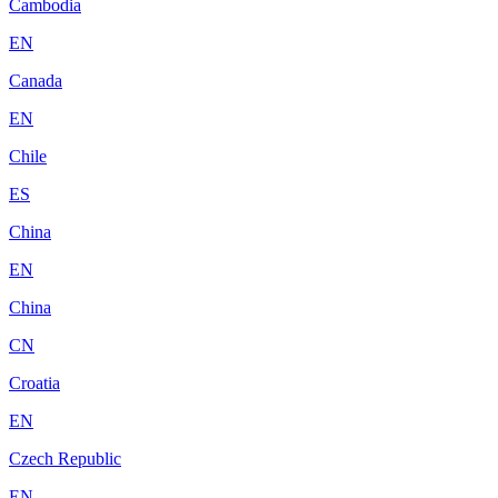
Cambodia
EN
Canada
EN
Chile
ES
China
EN
China
CN
Croatia
EN
Czech Republic
EN