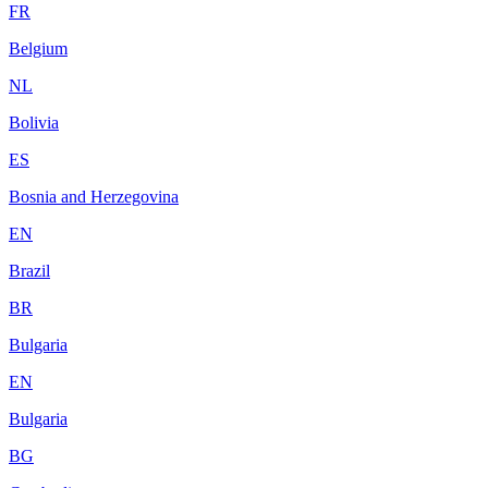
FR
Belgium
NL
Bolivia
ES
Bosnia and Herzegovina
EN
Brazil
BR
Bulgaria
EN
Bulgaria
BG