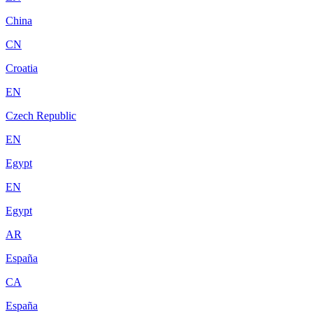
China
CN
Croatia
EN
Czech Republic
EN
Egypt
EN
Egypt
AR
España
CA
España