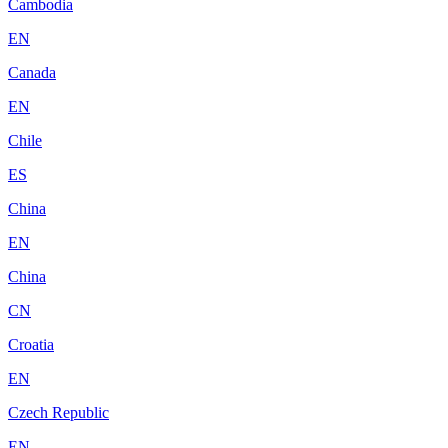
Cambodia
EN
Canada
EN
Chile
ES
China
EN
China
CN
Croatia
EN
Czech Republic
EN