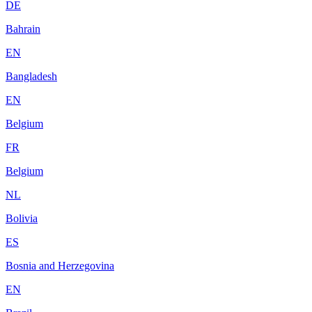
DE
Bahrain
EN
Bangladesh
EN
Belgium
FR
Belgium
NL
Bolivia
ES
Bosnia and Herzegovina
EN