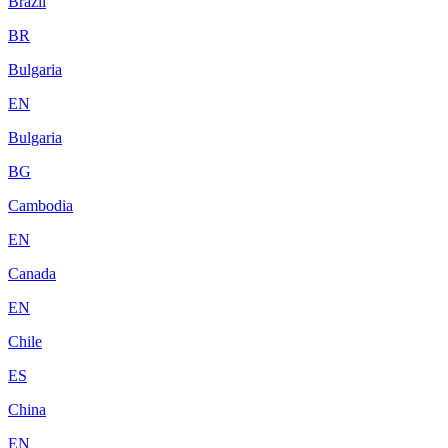
Brazil
BR
Bulgaria
EN
Bulgaria
BG
Cambodia
EN
Canada
EN
Chile
ES
China
EN