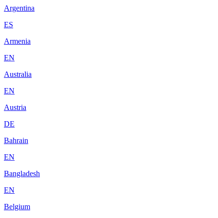
Argentina
ES
Armenia
EN
Australia
EN
Austria
DE
Bahrain
EN
Bangladesh
EN
Belgium