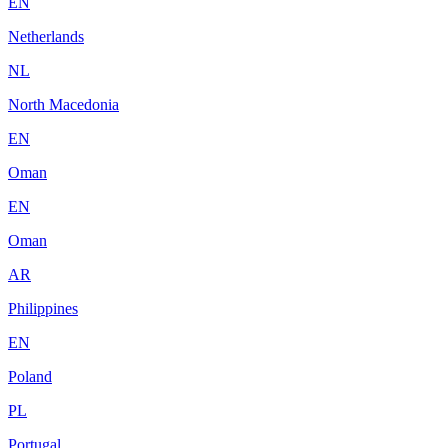
EN
Netherlands
NL
North Macedonia
EN
Oman
EN
Oman
AR
Philippines
EN
Poland
PL
Portugal