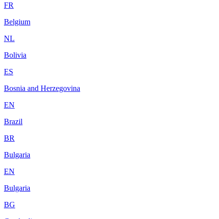
FR
Belgium
NL
Bolivia
ES
Bosnia and Herzegovina
EN
Brazil
BR
Bulgaria
EN
Bulgaria
BG