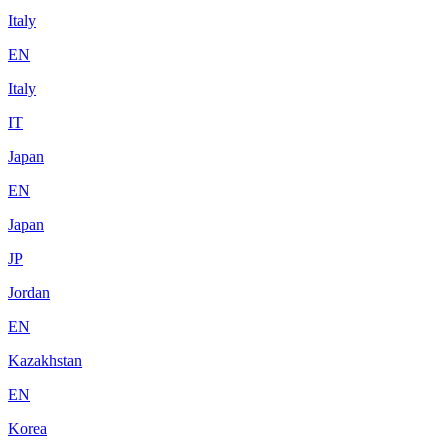
Italy
EN
Italy
IT
Japan
EN
Japan
JP
Jordan
EN
Kazakhstan
EN
Korea