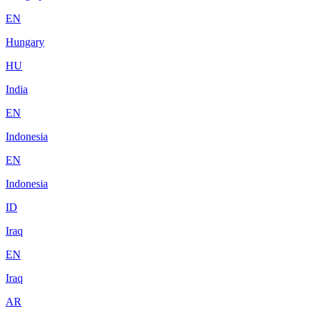
EN
Hungary
HU
India
EN
Indonesia
EN
Indonesia
ID
Iraq
EN
Iraq
AR