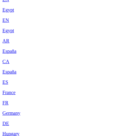
Egypt
EN
Egypt
AR
España
CA
España
ES
France
FR
Germany
DE
Hungary