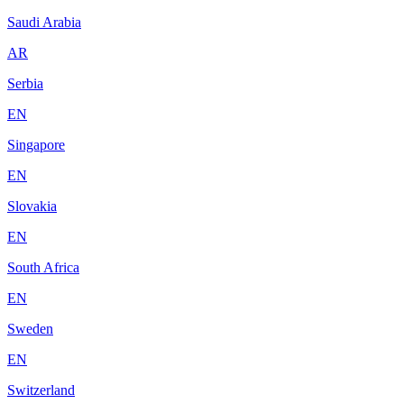
Saudi Arabia
AR
Serbia
EN
Singapore
EN
Slovakia
EN
South Africa
EN
Sweden
EN
Switzerland