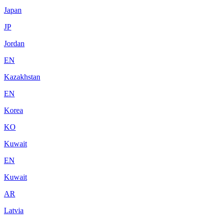
Japan
JP
Jordan
EN
Kazakhstan
EN
Korea
KO
Kuwait
EN
Kuwait
AR
Latvia