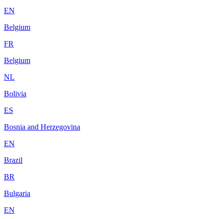
EN
Belgium
FR
Belgium
NL
Bolivia
ES
Bosnia and Herzegovina
EN
Brazil
BR
Bulgaria
EN