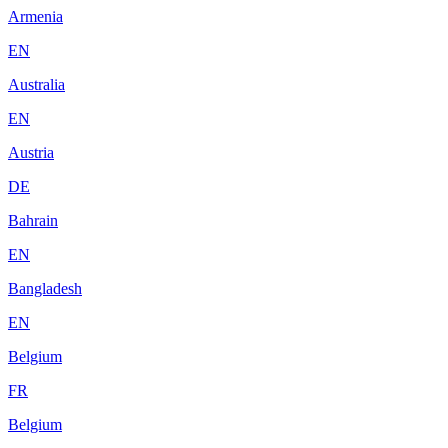
Armenia
EN
Australia
EN
Austria
DE
Bahrain
EN
Bangladesh
EN
Belgium
FR
Belgium