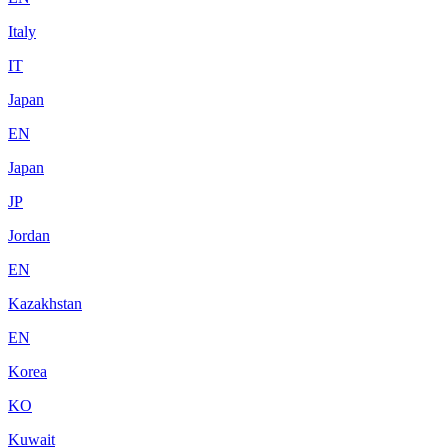
Italy
IT
Japan
EN
Japan
JP
Jordan
EN
Kazakhstan
EN
Korea
KO
Kuwait