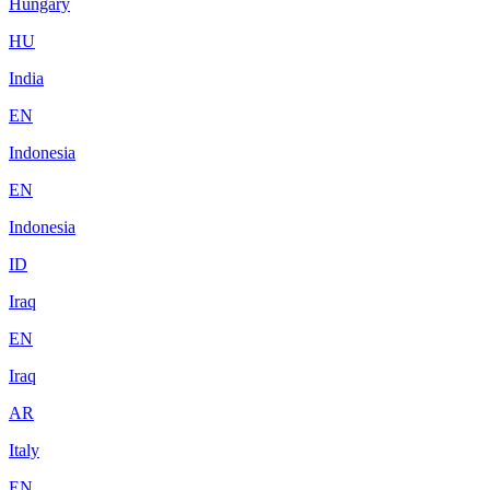
Hungary
HU
India
EN
Indonesia
EN
Indonesia
ID
Iraq
EN
Iraq
AR
Italy
EN