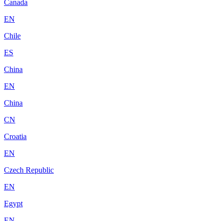
Canada
EN
Chile
ES
China
EN
China
CN
Croatia
EN
Czech Republic
EN
Egypt
EN