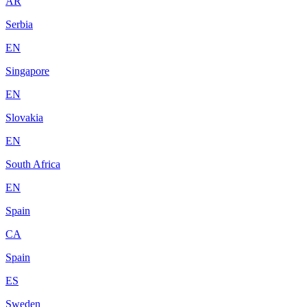
AR
Serbia
EN
Singapore
EN
Slovakia
EN
South Africa
EN
Spain
CA
Spain
ES
Sweden