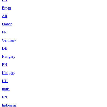
Egypt
AR
France
FR
Germany
DE
Hungary
EN
Hungary
HU
India
EN
Indonesia