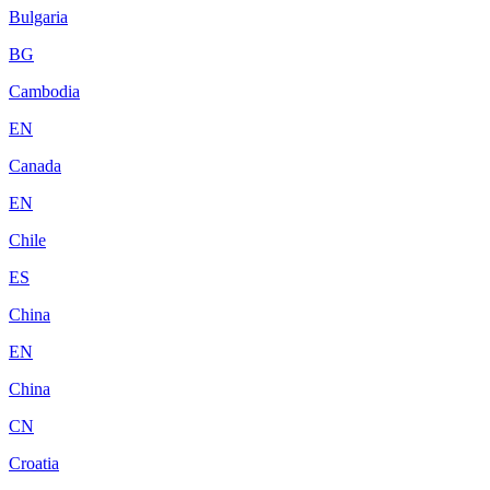
Bulgaria
BG
Cambodia
EN
Canada
EN
Chile
ES
China
EN
China
CN
Croatia