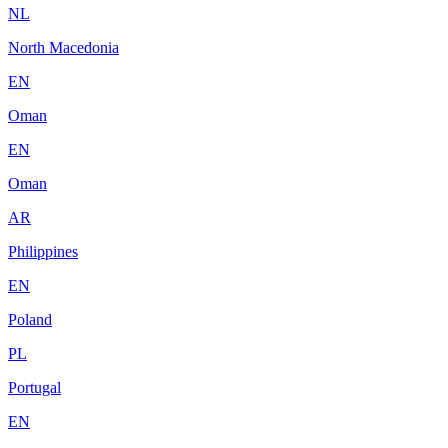
NL
North Macedonia
EN
Oman
EN
Oman
AR
Philippines
EN
Poland
PL
Portugal
EN