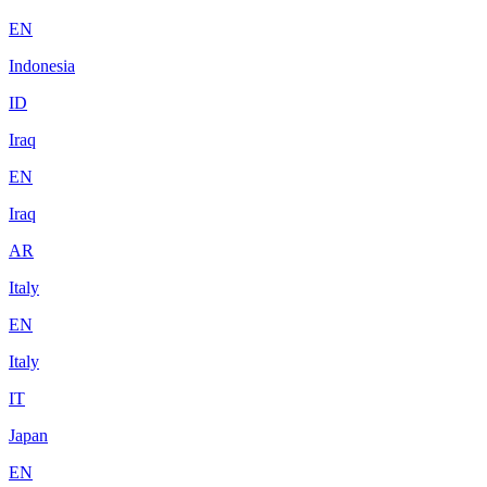
EN
Indonesia
ID
Iraq
EN
Iraq
AR
Italy
EN
Italy
IT
Japan
EN