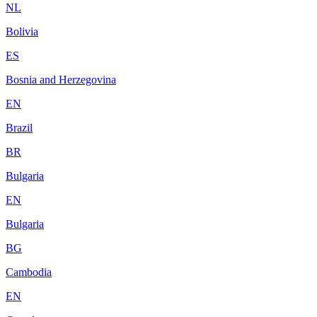
NL
Bolivia
ES
Bosnia and Herzegovina
EN
Brazil
BR
Bulgaria
EN
Bulgaria
BG
Cambodia
EN