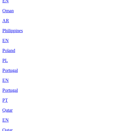
EN
Oman
AR
Philippines
EN
Poland
PL
Portugal
EN
Portugal
PT
Qatar
EN
Qatar