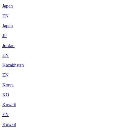
Japan
EN
Japan
JP
Jordan
EN
Kazakhstan
EN
Korea
KO
Kuwait
EN
Kuwait