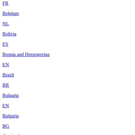
FR
Belgium
NL
Bolivia
ES
Bosnia and Herzegovina
EN
Brazil
BR
Bulgaria
EN
Bulgaria
BG