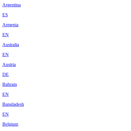
Argentina
ES
Armenia
EN
Australia
EN
Austria
DE
Bahrain
EN
Bangladesh
EN
Belgium