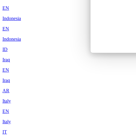
EN
Indonesia
EN
Indonesia
ID
Iraq
EN
Iraq
AR
Italy
EN
Italy
IT