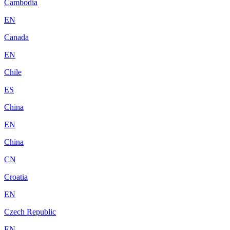
Cambodia
EN
Canada
EN
Chile
ES
China
EN
China
CN
Croatia
EN
Czech Republic
EN