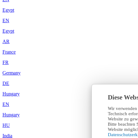
Egypt
EN
Egypt
AR
France
FR
Germany
DE
Hungary
Diese Webs
EN
Wir verwenden 
Technisch erfo
Hungary
Website zu gewä
Bitte beachten 
HU
Website möglich
Datenschutzer
India