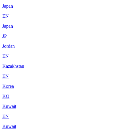
Japan
EN
Japan
JP
Jordan
EN
Kazakhstan
EN
Korea
KO
Kuwait
EN
Kuwait