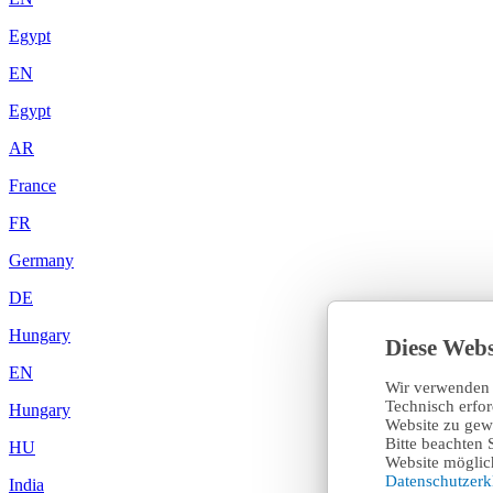
Egypt
EN
Egypt
AR
France
FR
Germany
DE
Hungary
Diese Webs
EN
Wir verwenden 
Technisch erfo
Hungary
Website zu gewä
Bitte beachten 
HU
Website möglich
Datenschutzer
India