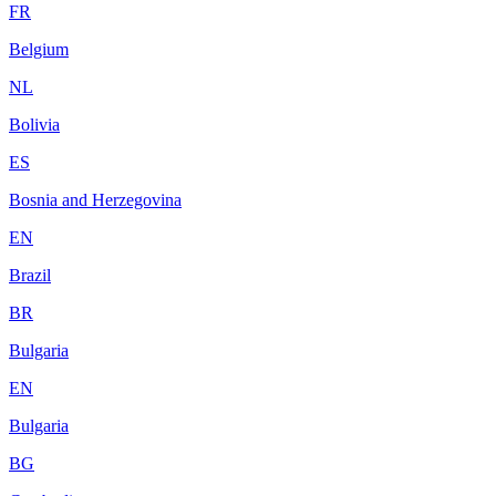
FR
Belgium
NL
Bolivia
ES
Bosnia and Herzegovina
EN
Brazil
BR
Bulgaria
EN
Bulgaria
BG