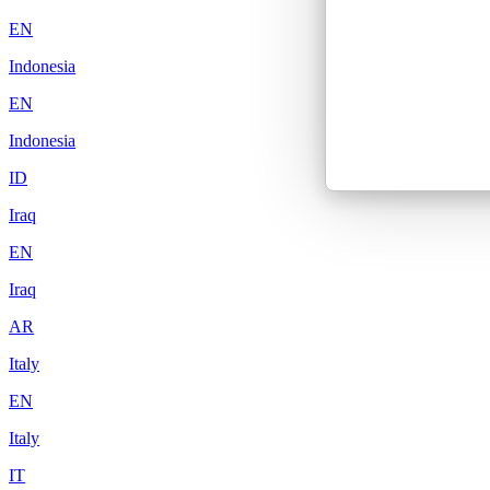
EN
Indonesia
EN
Indonesia
ID
Iraq
EN
Iraq
AR
Italy
EN
Italy
IT