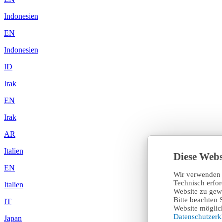
Indonesien
EN
Indonesien
ID
Irak
EN
Irak
AR
Italien
Diese Webs
EN
Wir verwenden 
Technisch erfo
Italien
Website zu gewä
Bitte beachten 
IT
Website möglich
Datenschutzer
Japan