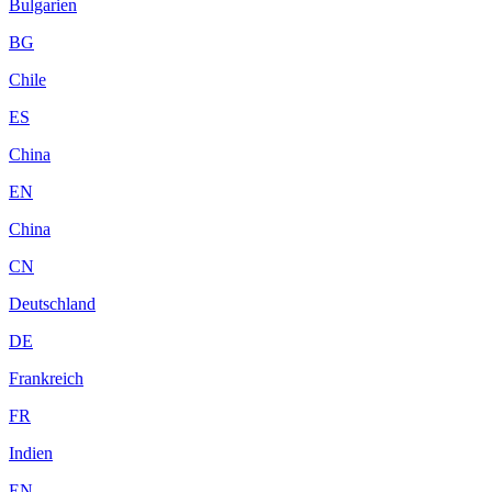
Bulgarien
BG
Chile
ES
China
EN
China
CN
Deutschland
DE
Frankreich
FR
Indien
EN