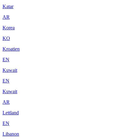
Katar
AR
Korea
KO
Kroatien
EN
Kuwait
EN
Kuwait
AR
Lettland
EN
Libanon