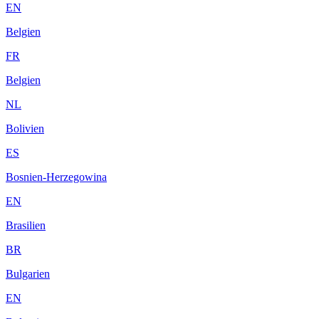
EN
Belgien
FR
Belgien
NL
Bolivien
ES
Bosnien-Herzegowina
EN
Brasilien
BR
Bulgarien
EN