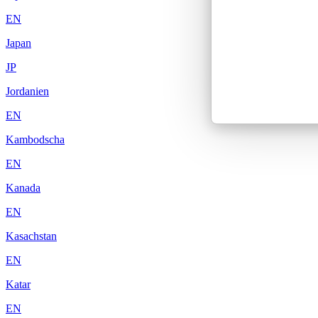
EN
Japan
JP
Jordanien
EN
Kambodscha
EN
Kanada
EN
Kasachstan
EN
Katar
EN