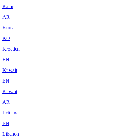
Katar
AR
Korea
KO
Kroatien
EN
Kuwait
EN
Kuwait
AR
Lettland
EN
Libanon