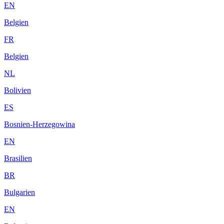
EN
Belgien
FR
Belgien
NL
Bolivien
ES
Bosnien-Herzegowina
EN
Brasilien
BR
Bulgarien
EN