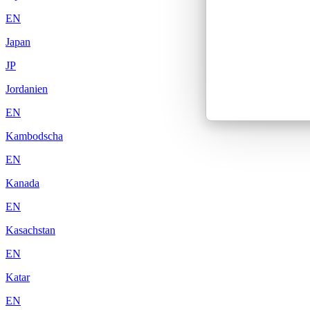
EN
Japan
JP
Jordanien
EN
Kambodscha
EN
Kanada
EN
Kasachstan
EN
Katar
EN