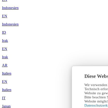
Indonesien
EN
Indonesien
ID
Irak
EN
Irak
AR
Italien
Diese Webs
EN
Wir verwenden 
Technisch erfo
Italien
Website zu gewä
Bitte beachten 
IT
Website möglich
Datenschutzer
Japan