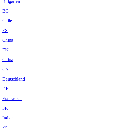
Bulgarien
BG
Chile
ES
China
EN
China
CN
Deutschland
DE
Frankreich
FR
Indien
EN