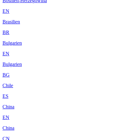
Bosnien-Herzegowina
EN
Brasilien
BR
Bulgarien
EN
Bulgarien
BG
Chile
ES
China
EN
China
CN