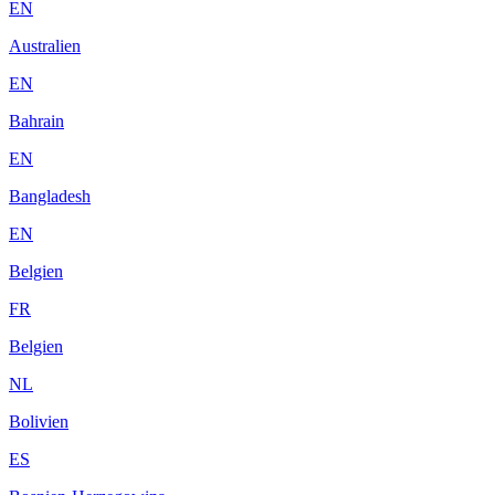
EN
Australien
EN
Bahrain
EN
Bangladesh
EN
Belgien
FR
Belgien
NL
Bolivien
ES