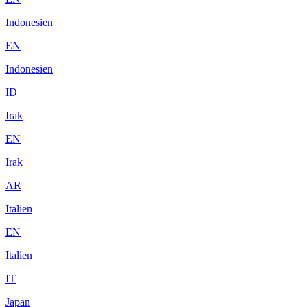
Indonesien
EN
Indonesien
ID
Irak
EN
Irak
AR
Italien
EN
Italien
IT
Japan