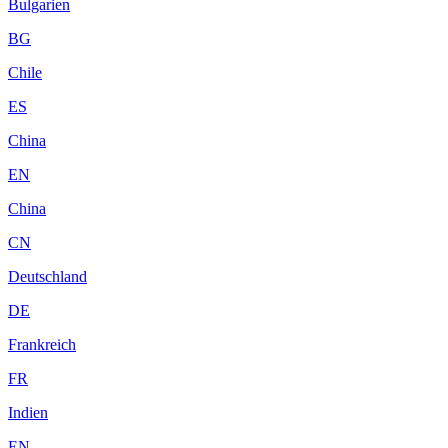
Bulgarien
BG
Chile
ES
China
EN
China
CN
Deutschland
DE
Frankreich
FR
Indien
EN