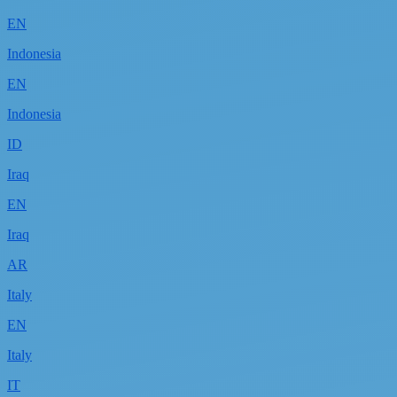
EN
Indonesia
EN
Indonesia
ID
Iraq
EN
Iraq
AR
Italy
EN
Italy
IT