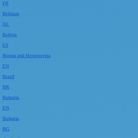
FR
Belgium
NL
Bolivia
ES
Bosnia and Herzegovina
EN
Brazil
BR
Bulgaria
EN
Bulgaria
BG