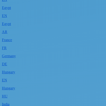
Egypt
EN
Egypt
AR
France
FR
Germany
DE
Hungary
EN
Hungary
HU
India