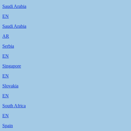
Saudi Arabia
EN
Saudi Arabia
AR
Serbia
EN
Singapore
EN
Slovakia
EN
South Africa
EN
Spain