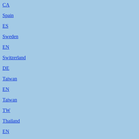
CA
Spain
ES
Sweden
EN
Switzerland
DE
Taiwan
EN
Taiwan
TW
Thailand
EN