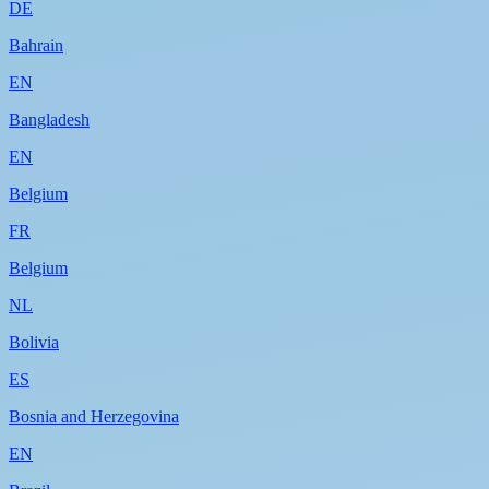
DE
Bahrain
EN
Bangladesh
EN
Belgium
FR
Belgium
NL
Bolivia
ES
Bosnia and Herzegovina
EN