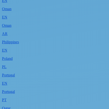
EN
Oman
EN
Oman
AR
Philippines
EN
Poland
PL
Portugal
EN
Portugal
PT
Qatar