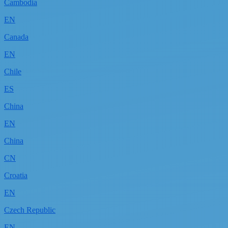
Cambodia
EN
Canada
EN
Chile
ES
China
EN
China
CN
Croatia
EN
Czech Republic
EN