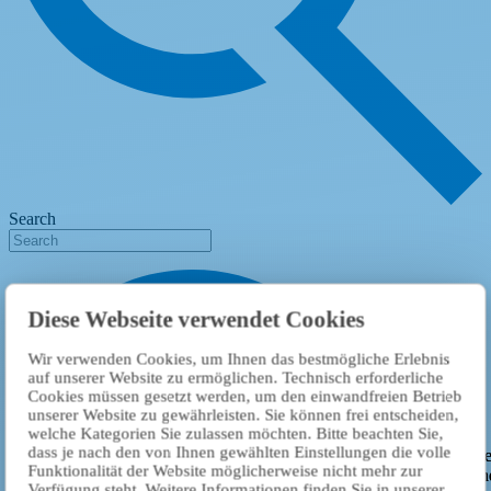
Search
Diese Webseite verwendet Cookies
Wir verwenden Cookies, um Ihnen das bestmögliche Erlebnis
auf unserer Website zu ermöglichen. Technisch erforderliche
Cookies müssen gesetzt werden, um den einwandfreien Betrieb
unserer Website zu gewährleisten. Sie können frei entscheiden,
welche Kategorien Sie zulassen möchten. Bitte beachten Sie,
dass je nach den von Ihnen gewählten Einstellungen die volle
An embedded media content from YouTube has been blocked. Wh
An embedded media content from YouTube has been blocked. Wh
Funktionalität der Website möglicherweise nicht mehr zur
loading or playing, a connection to the provider's servers is establis
loading or playing, a connection to the provider's servers is establis
Verfügung steht. Weitere Informationen finden Sie in unserer