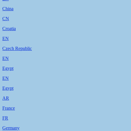
China
CN
Croatia
EN
Czech Republic
EN
Egypt
EN
Egypt
AR
France
FR
Germany