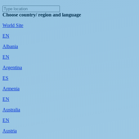
Choose country/ region and language
World Site
EN
Albania
EN
Argentina
ES
Armenia
EN
Australia
EN
Austria