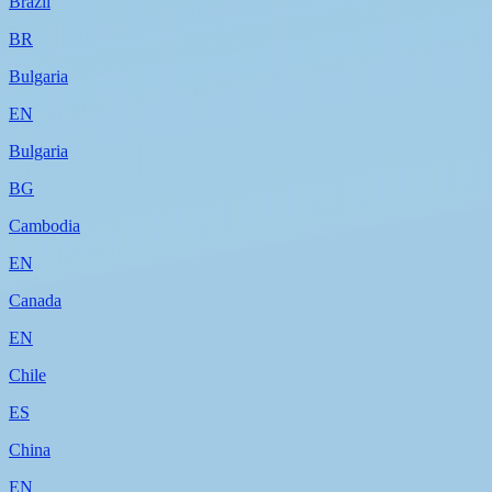
Brazil
BR
Bulgaria
EN
Bulgaria
BG
Cambodia
EN
Canada
EN
Chile
ES
China
EN