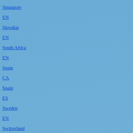
Singapore
EN
Slovakia
EN
South Africa
EN
Spain
CA
Spain
ES
Sweden
EN
Switzerland