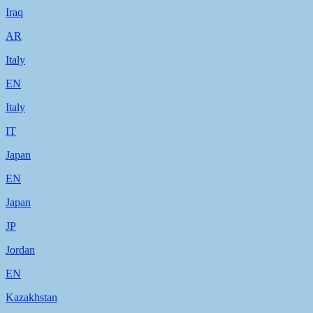
Iraq
AR
Italy
EN
Italy
IT
Japan
EN
Japan
JP
Jordan
EN
Kazakhstan