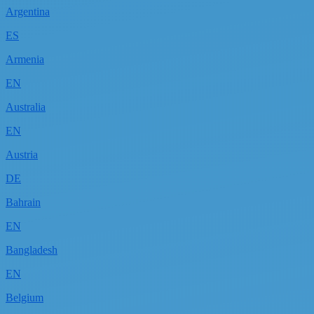
Argentina
ES
Armenia
EN
Australia
EN
Austria
DE
Bahrain
EN
Bangladesh
EN
Belgium