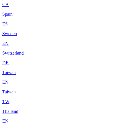
CA
Spain
ES
Sweden
EN
Switzerland
DE
Taiwan
EN
Taiwan
TW
Thailand
EN