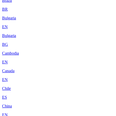
Brazil
BR
Bulgaria
EN
Bulgaria
BG
Cambodia
EN
Canada
EN
Chile
ES
China
EN