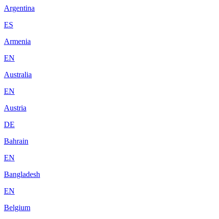
Argentina
ES
Armenia
EN
Australia
EN
Austria
DE
Bahrain
EN
Bangladesh
EN
Belgium