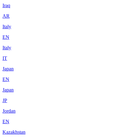
Iraq
AR
Italy
EN
Italy
IT
Japan
EN
Japan
JP
Jordan
EN
Kazakhstan