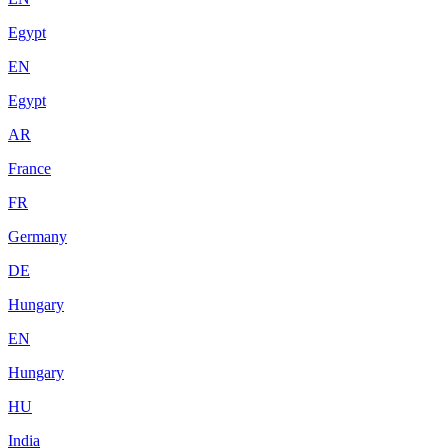
Egypt
EN
Egypt
AR
France
FR
Germany
DE
Hungary
EN
Hungary
HU
India