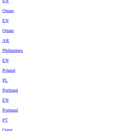
EN
Oman
EN
Oman
AR
Philippines
EN
Poland
PL
Portugal
EN
Portugal
PT
Qatar