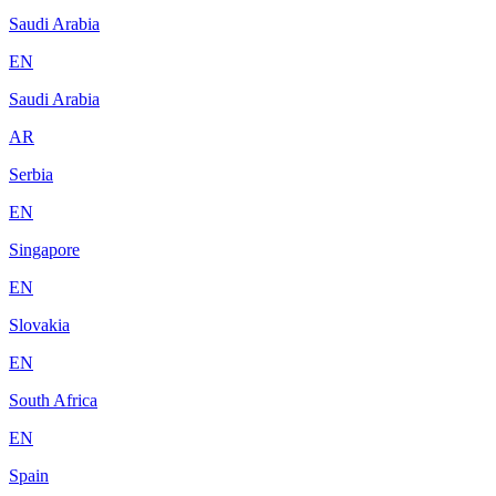
Saudi Arabia
EN
Saudi Arabia
AR
Serbia
EN
Singapore
EN
Slovakia
EN
South Africa
EN
Spain