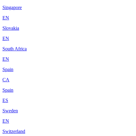
Singapore
EN
Slovakia
EN
South Africa
EN
Spain
CA
Spain
ES
Sweden
EN
Switzerland