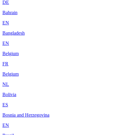
DE
Bahrain
EN
Bangladesh
EN
Belgium
FR
Belgium
NL
Bolivia
ES
Bosnia and Herzegovina
EN