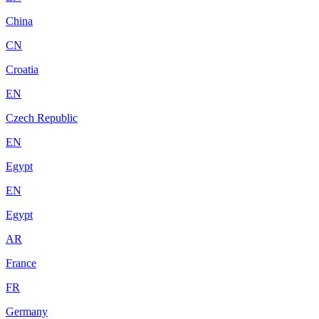
China
CN
Croatia
EN
Czech Republic
EN
Egypt
EN
Egypt
AR
France
FR
Germany