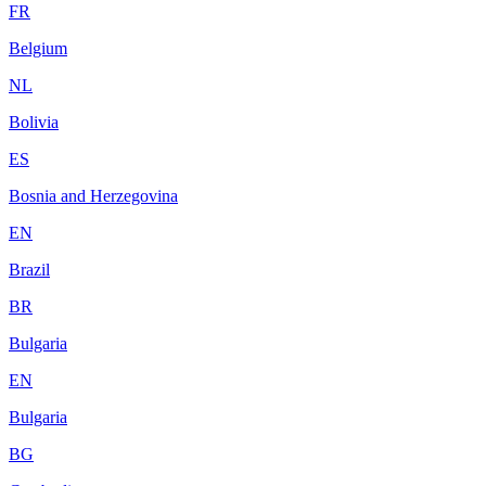
FR
Belgium
NL
Bolivia
ES
Bosnia and Herzegovina
EN
Brazil
BR
Bulgaria
EN
Bulgaria
BG