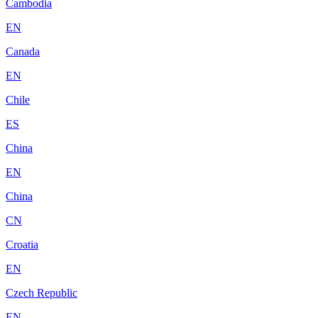
Cambodia
EN
Canada
EN
Chile
ES
China
EN
China
CN
Croatia
EN
Czech Republic
EN