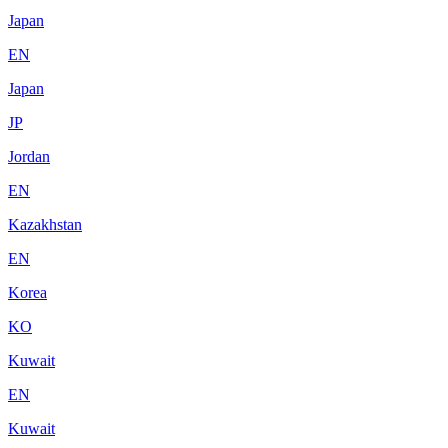
Japan
EN
Japan
JP
Jordan
EN
Kazakhstan
EN
Korea
KO
Kuwait
EN
Kuwait