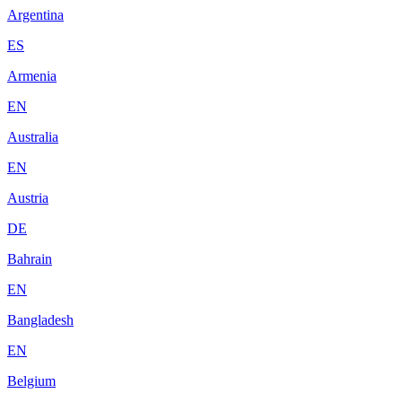
Argentina
ES
Armenia
EN
Australia
EN
Austria
DE
Bahrain
EN
Bangladesh
EN
Belgium