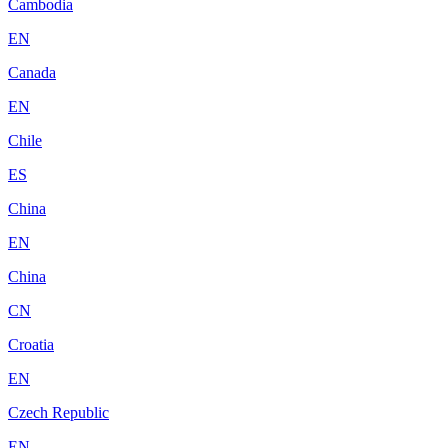
Cambodia
EN
Canada
EN
Chile
ES
China
EN
China
CN
Croatia
EN
Czech Republic
EN