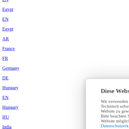
Egypt
EN
Egypt
AR
France
FR
Germany
DE
Hungary
Diese Webs
EN
Wir verwenden 
Technisch erfo
Hungary
Website zu gewä
Bitte beachten 
HU
Website möglich
Datenschutzer
India