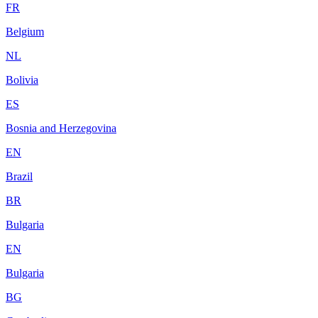
FR
Belgium
NL
Bolivia
ES
Bosnia and Herzegovina
EN
Brazil
BR
Bulgaria
EN
Bulgaria
BG