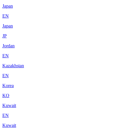
Japan
EN
Japan
JP
Jordan
EN
Kazakhstan
EN
Korea
KO
Kuwait
EN
Kuwait