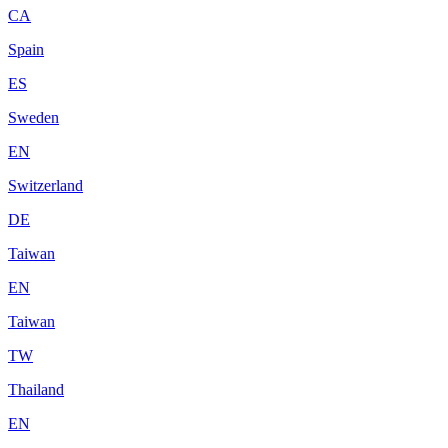
CA
Spain
ES
Sweden
EN
Switzerland
DE
Taiwan
EN
Taiwan
TW
Thailand
EN