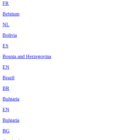
FR
Belgium
NL
Bolivia
ES
Bosnia and Herzegovina
EN
Brazil
BR
Bulgaria
EN
Bulgaria
BG