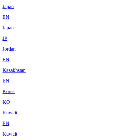
Japan
EN
Japan
JP
Jordan
EN
Kazakhstan
EN
Korea
KO
Kuwait
EN
Kuwait