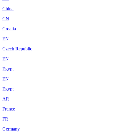
China
CN
Croatia
EN
Czech Republic
EN
Egypt
EN
Egypt
AR
France
FR
Germany