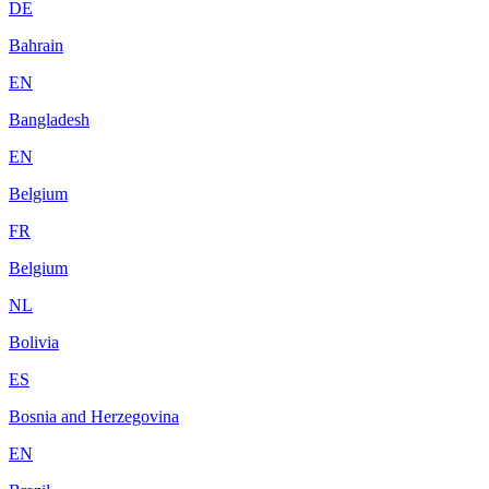
DE
Bahrain
EN
Bangladesh
EN
Belgium
FR
Belgium
NL
Bolivia
ES
Bosnia and Herzegovina
EN