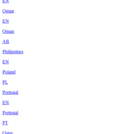
EN
Oman
EN
Oman
AR
Philippines
EN
Poland
PL
Portugal
EN
Portugal
PT
Qatar