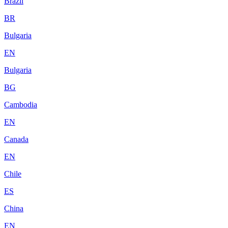
Brazil
BR
Bulgaria
EN
Bulgaria
BG
Cambodia
EN
Canada
EN
Chile
ES
China
EN