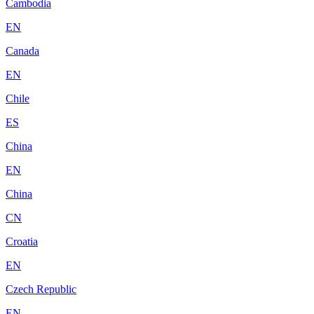
Cambodia
EN
Canada
EN
Chile
ES
China
EN
China
CN
Croatia
EN
Czech Republic
EN