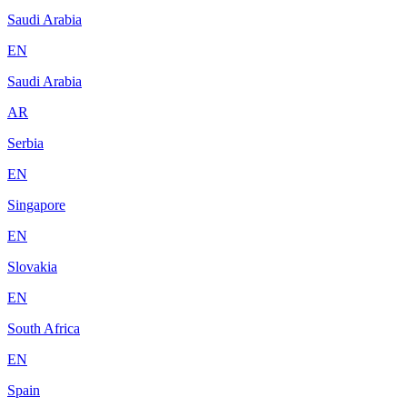
Saudi Arabia
EN
Saudi Arabia
AR
Serbia
EN
Singapore
EN
Slovakia
EN
South Africa
EN
Spain