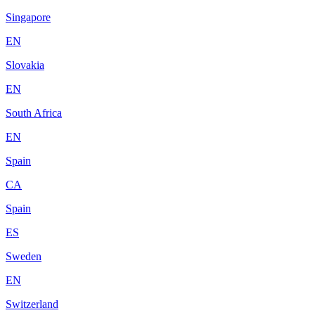
Singapore
EN
Slovakia
EN
South Africa
EN
Spain
CA
Spain
ES
Sweden
EN
Switzerland