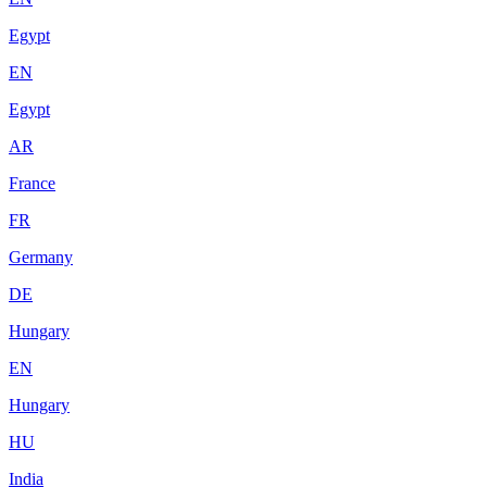
Egypt
EN
Egypt
AR
France
FR
Germany
DE
Hungary
EN
Hungary
HU
India