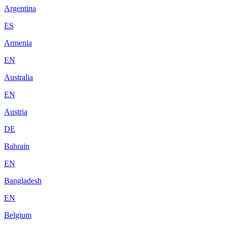
Argentina
ES
Armenia
EN
Australia
EN
Austria
DE
Bahrain
EN
Bangladesh
EN
Belgium