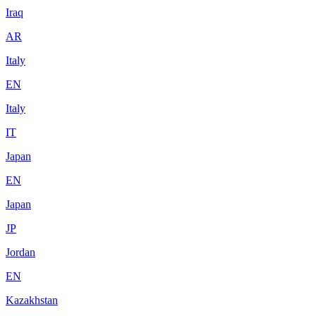
Iraq
AR
Italy
EN
Italy
IT
Japan
EN
Japan
JP
Jordan
EN
Kazakhstan