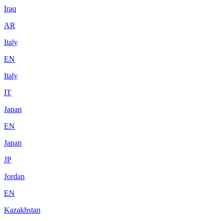
Iraq
AR
Italy
EN
Italy
IT
Japan
EN
Japan
JP
Jordan
EN
Kazakhstan