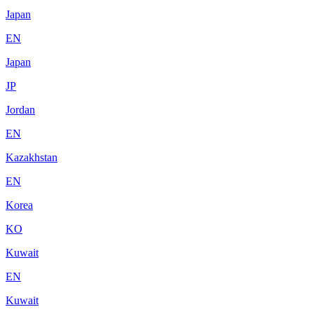
Japan
EN
Japan
JP
Jordan
EN
Kazakhstan
EN
Korea
KO
Kuwait
EN
Kuwait