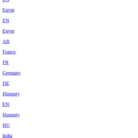
Egypt
EN
Egypt
AR
France
FR
Germany
DE
Hungary
EN
Hungary
HU
India