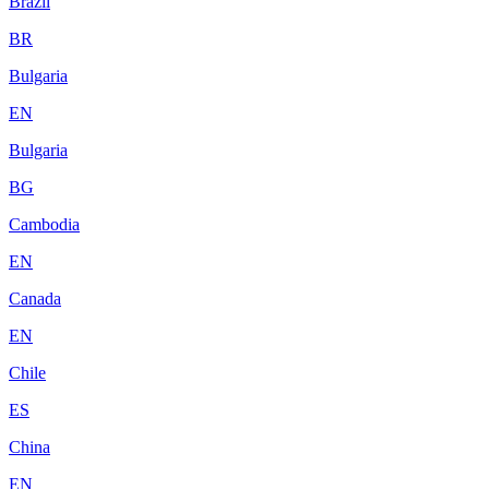
Brazil
BR
Bulgaria
EN
Bulgaria
BG
Cambodia
EN
Canada
EN
Chile
ES
China
EN