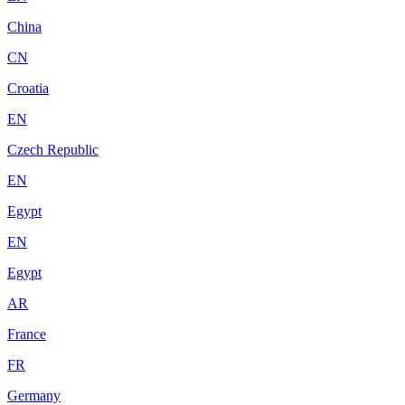
China
CN
Croatia
EN
Czech Republic
EN
Egypt
EN
Egypt
AR
France
FR
Germany