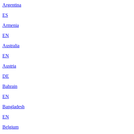
Argentina
ES
Armenia
EN
Australia
EN
Austria
DE
Bahrain
EN
Bangladesh
EN
Belgium