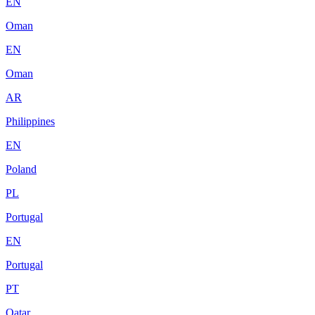
EN
Oman
EN
Oman
AR
Philippines
EN
Poland
PL
Portugal
EN
Portugal
PT
Qatar