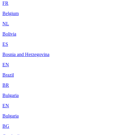
FR
Belgium
NL
Bolivia
ES
Bosnia and Herzegovina
EN
Brazil
BR
Bulgaria
EN
Bulgaria
BG