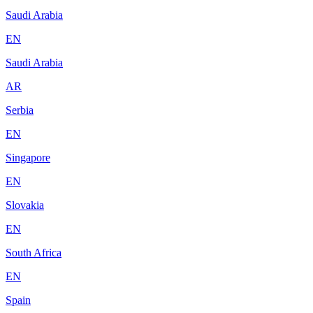
Saudi Arabia
EN
Saudi Arabia
AR
Serbia
EN
Singapore
EN
Slovakia
EN
South Africa
EN
Spain