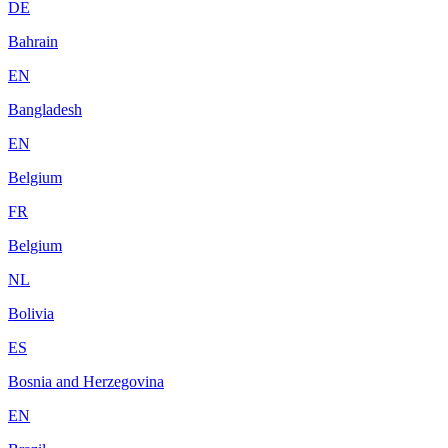
DE
Bahrain
EN
Bangladesh
EN
Belgium
FR
Belgium
NL
Bolivia
ES
Bosnia and Herzegovina
EN