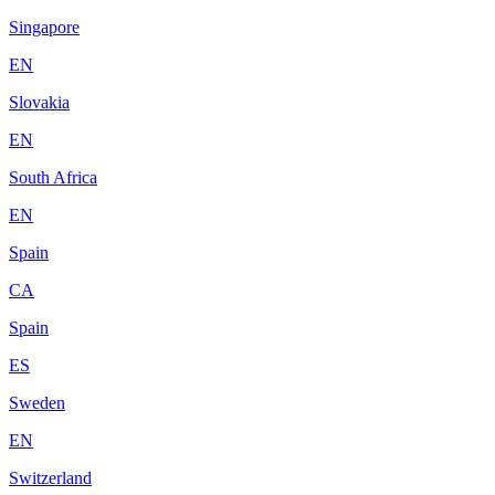
Singapore
EN
Slovakia
EN
South Africa
EN
Spain
CA
Spain
ES
Sweden
EN
Switzerland