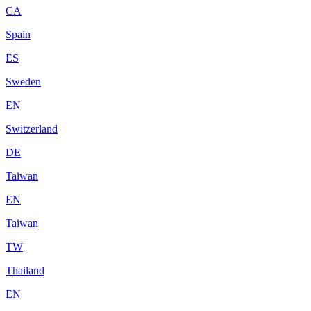
CA
Spain
ES
Sweden
EN
Switzerland
DE
Taiwan
EN
Taiwan
TW
Thailand
EN