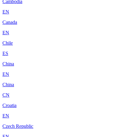
Cambodia
EN
Canada
EN
Chile
ES
China
EN
China
CN
Croatia
EN
Czech Republic
EN