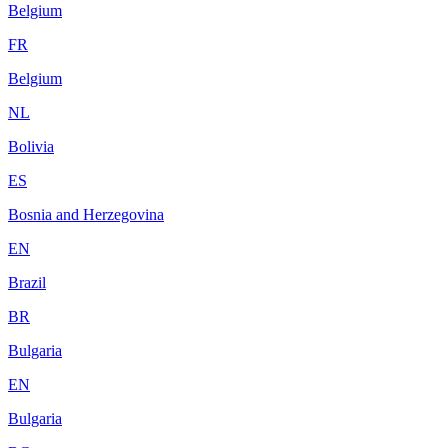
Belgium
FR
Belgium
NL
Bolivia
ES
Bosnia and Herzegovina
EN
Brazil
BR
Bulgaria
EN
Bulgaria