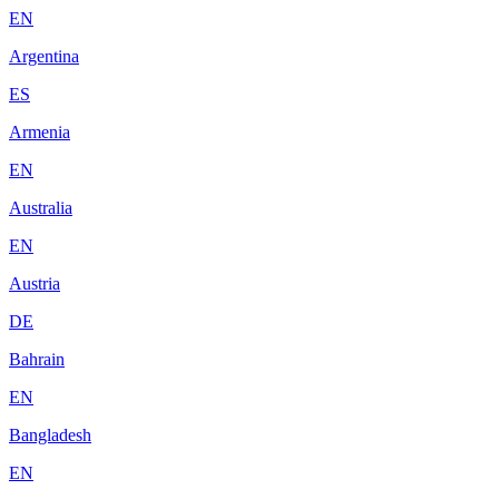
EN
Argentina
ES
Armenia
EN
Australia
EN
Austria
DE
Bahrain
EN
Bangladesh
EN