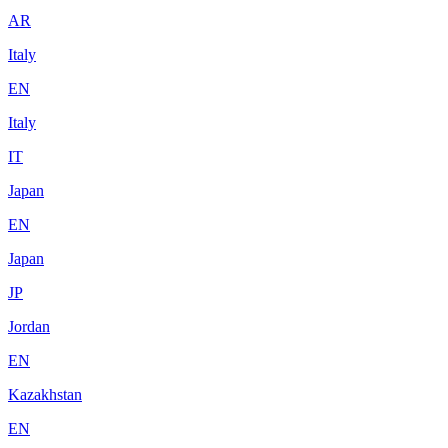
AR
Italy
EN
Italy
IT
Japan
EN
Japan
JP
Jordan
EN
Kazakhstan
EN