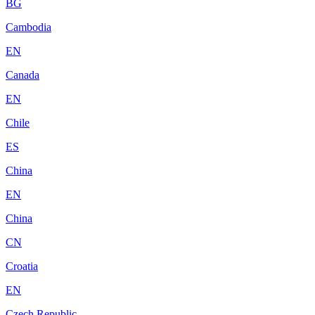
BG
Cambodia
EN
Canada
EN
Chile
ES
China
EN
China
CN
Croatia
EN
Czech Republic