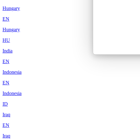
Hungary
EN
Hungary
HU
India
EN
Indonesia
EN
Indonesia
ID
Iraq
EN
Iraq