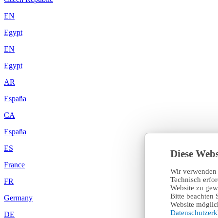
EN
Egypt
EN
Egypt
AR
España
CA
España
ES
Diese Webs
France
Wir verwenden 
Technisch erfo
FR
Website zu gewä
Bitte beachten 
Germany
Website möglich
Datenschutzer
DE