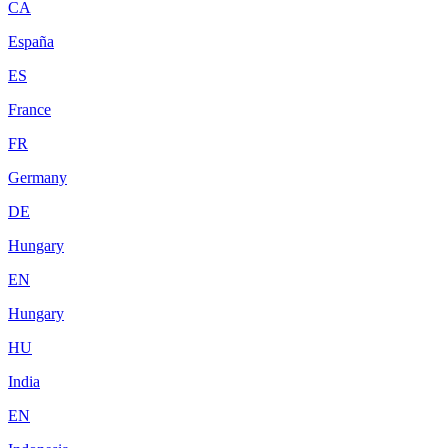
CA
España
ES
France
FR
Germany
DE
Hungary
EN
Hungary
HU
India
EN