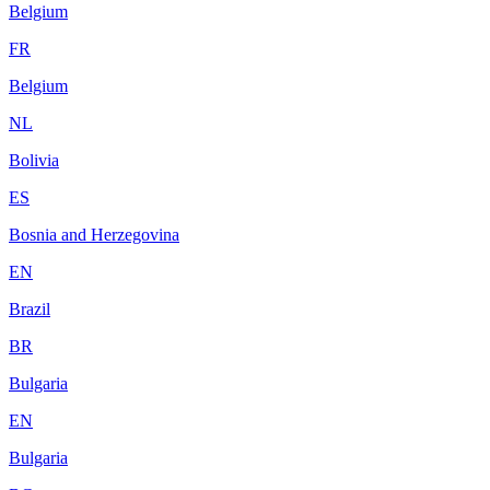
Belgium
FR
Belgium
NL
Bolivia
ES
Bosnia and Herzegovina
EN
Brazil
BR
Bulgaria
EN
Bulgaria