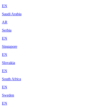
EN
Saudi Arabia
AR
Serbia
EN
Singapore
EN
Slovakia
EN
South Africa
EN
Sweden
EN