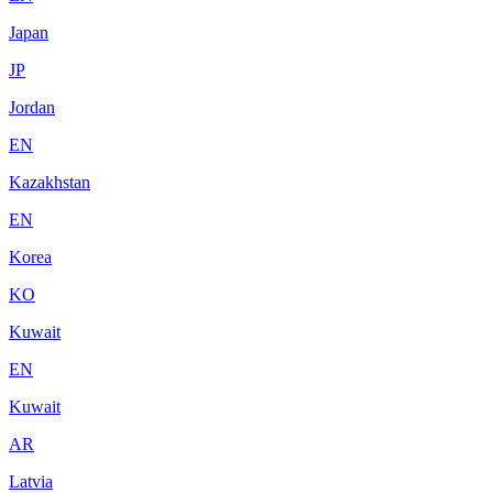
Japan
JP
Jordan
EN
Kazakhstan
EN
Korea
KO
Kuwait
EN
Kuwait
AR
Latvia