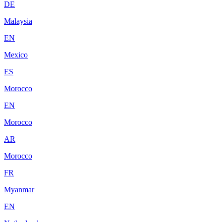
DE
Malaysia
EN
Mexico
ES
Morocco
EN
Morocco
AR
Morocco
FR
Myanmar
EN