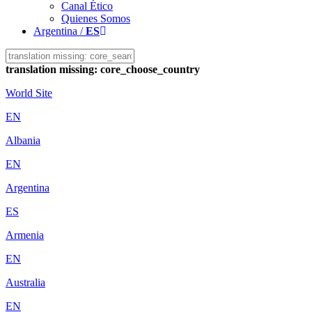
Canal Ético
Quienes Somos
Argentina /
ES
translation missing: core_choose_country
World Site
EN
Albania
EN
Argentina
ES
Armenia
EN
Australia
EN