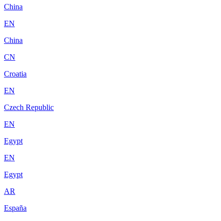
China
EN
China
CN
Croatia
EN
Czech Republic
EN
Egypt
EN
Egypt
AR
España