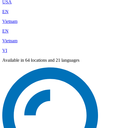
USA
EN
Vietnam
EN
Vietnam
VI
Available in 64 locations and 21 languages