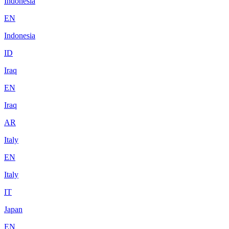
Indonesia
EN
Indonesia
ID
Iraq
EN
Iraq
AR
Italy
EN
Italy
IT
Japan
EN