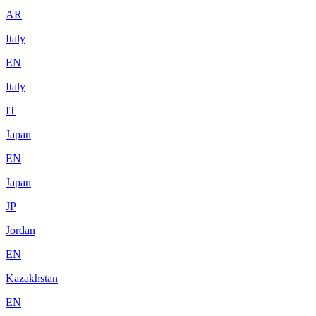
AR
Italy
EN
Italy
IT
Japan
EN
Japan
JP
Jordan
EN
Kazakhstan
EN