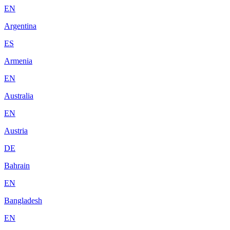
EN
Argentina
ES
Armenia
EN
Australia
EN
Austria
DE
Bahrain
EN
Bangladesh
EN