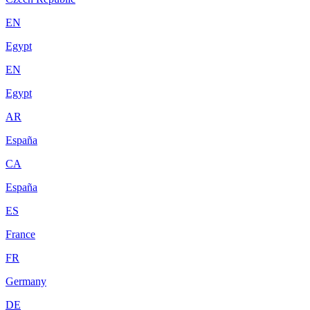
EN
Egypt
EN
Egypt
AR
España
CA
España
ES
France
FR
Germany
DE