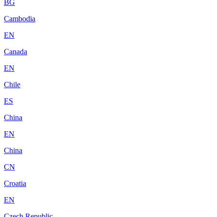
BG
Cambodia
EN
Canada
EN
Chile
ES
China
EN
China
CN
Croatia
EN
Czech Republic