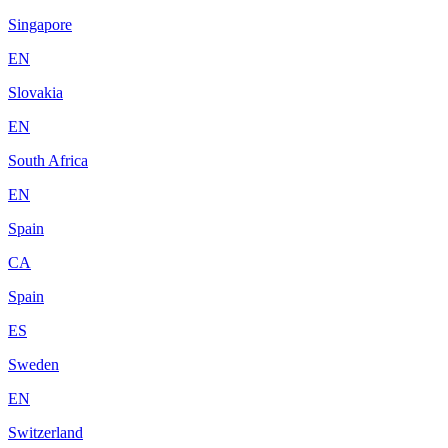
Singapore
EN
Slovakia
EN
South Africa
EN
Spain
CA
Spain
ES
Sweden
EN
Switzerland