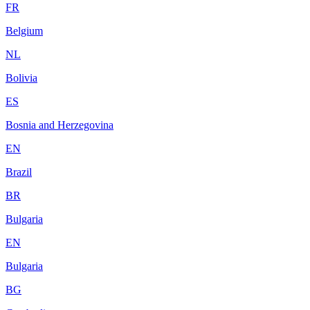
FR
Belgium
NL
Bolivia
ES
Bosnia and Herzegovina
EN
Brazil
BR
Bulgaria
EN
Bulgaria
BG