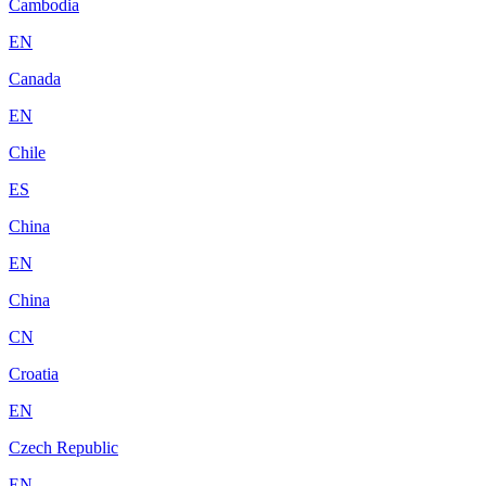
Cambodia
EN
Canada
EN
Chile
ES
China
EN
China
CN
Croatia
EN
Czech Republic
EN