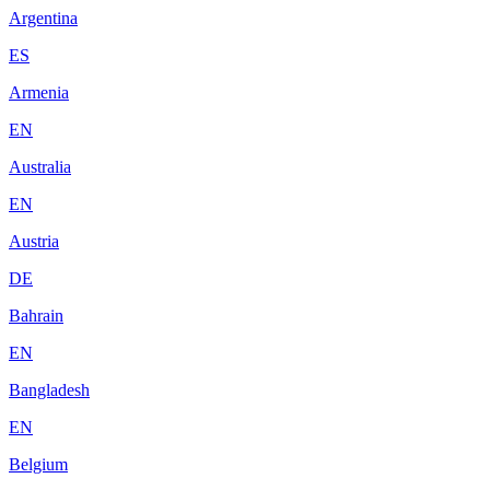
Argentina
ES
Armenia
EN
Australia
EN
Austria
DE
Bahrain
EN
Bangladesh
EN
Belgium