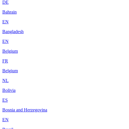
DE
Bahrain
EN
Bangladesh
EN
Belgium
FR
Belgium
NL
Bolivia
ES
Bosnia and Herzegovina
EN