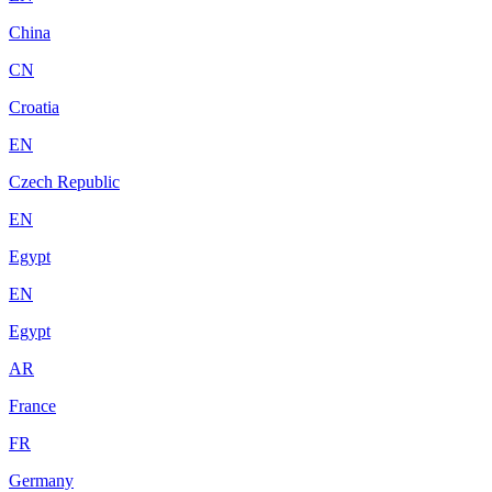
China
CN
Croatia
EN
Czech Republic
EN
Egypt
EN
Egypt
AR
France
FR
Germany