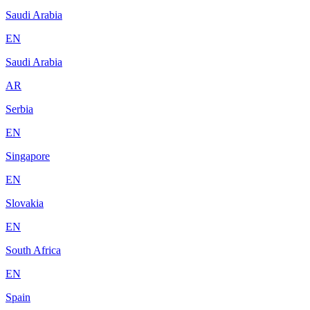
Saudi Arabia
EN
Saudi Arabia
AR
Serbia
EN
Singapore
EN
Slovakia
EN
South Africa
EN
Spain