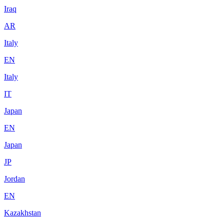
Iraq
AR
Italy
EN
Italy
IT
Japan
EN
Japan
JP
Jordan
EN
Kazakhstan