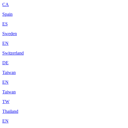
CA
Spain
ES
Sweden
EN
Switzerland
DE
Taiwan
EN
Taiwan
TW
Thailand
EN