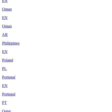
EN
Oman
EN
Oman
AR
Philippines
EN
Poland
PL
Portugal
EN
Portugal
PT
Qatar