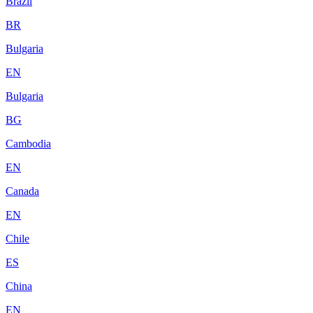
Brazil
BR
Bulgaria
EN
Bulgaria
BG
Cambodia
EN
Canada
EN
Chile
ES
China
EN