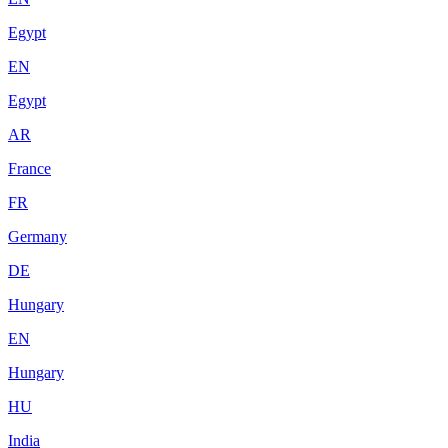
Egypt
EN
Egypt
AR
France
FR
Germany
DE
Hungary
EN
Hungary
HU
India