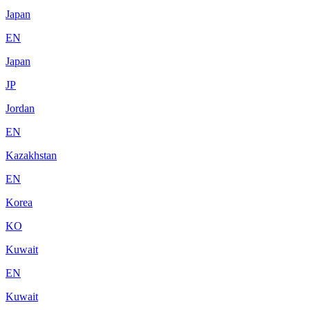
Japan
EN
Japan
JP
Jordan
EN
Kazakhstan
EN
Korea
KO
Kuwait
EN
Kuwait